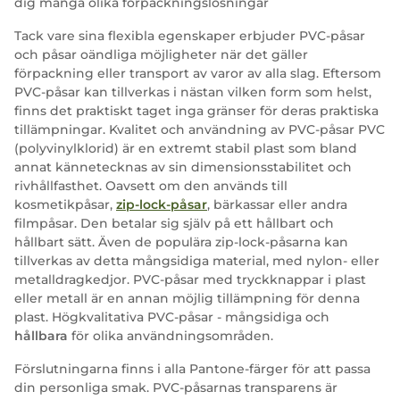
dig många olika förpackningslösningar
Tack vare sina flexibla egenskaper erbjuder PVC-påsar
och påsar oändliga möjligheter när det gäller
förpackning eller transport av varor av alla slag. Eftersom
PVC-påsar kan tillverkas i nästan vilken form som helst,
finns det praktiskt taget inga gränser för deras praktiska
tillämpningar. Kvalitet och användning av PVC-påsar PVC
(polyvinylklorid) är en extremt stabil plast som bland
annat kännetecknas av sin dimensionsstabilitet och
rivhållfasthet. Oavsett om den används till
kosmetikpåsar,
zip-lock-påsar
, bärkassar eller andra
filmpåsar. Den betalar sig själv på ett hållbart och
hållbart sätt. Även de populära zip-lock-påsarna kan
tillverkas av detta mångsidiga material, med nylon- eller
metalldragkedjor. PVC-påsar med tryckknappar i plast
eller metall är en annan möjlig tillämpning för denna
plast. Högkvalitativa PVC-påsar - mångsidiga och
hållbara
för olika användningsområden.
Förslutningarna finns i alla Pantone-färger för att passa
din personliga smak. PVC-påsarnas transparens är