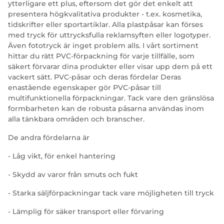
ytterligare ett plus, eftersom det gör det enkelt att
presentera högkvalitativa produkter - t.ex. kosmetika,
tidskrifter eller sportartiklar. Alla plastpåsar kan förses
med tryck för uttrycksfulla reklamsyften eller logotyper.
Även fototryck är inget problem alls. I vårt sortiment
hittar du rätt PVC-förpackning för varje tillfälle, som
säkert förvarar dina produkter eller visar upp dem på ett
vackert sätt. PVC-påsar och deras fördelar Deras
enastående egenskaper gör PVC-påsar till
multifunktionella förpackningar. Tack vare den gränslösa
formbarheten kan de robusta påsarna användas inom
alla tänkbara områden och branscher.
De andra fördelarna är
- Låg vikt, för enkel hantering
- Skydd av varor från smuts och fukt
- Starka säljförpackningar tack vare möjligheten till tryck
- Lämplig för säker transport eller förvaring