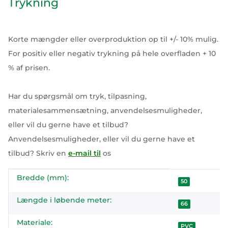
Trykning
Korte mængder eller overproduktion op til +/- 10% mulig.
For positiv eller negativ trykning på hele overfladen + 10
% af prisen.
Har du spørgsmål om tryk, tilpasning,
materialesammensætning, anvendelsesmuligheder,
eller vil du gerne have et tilbud?
Anvendelsesmuligheder, eller vil du gerne have et
tilbud? Skriv en
e-mail til
os
Bredde (mm):
#productDetails.itemInformation#
#productDetails.itemValue#
50
Længde i løbende meter:
66
Materiale:
PVC