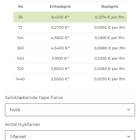
fra
Enhedspris
Basispris
36
8,4100 €
*
0,1274 € per lfm
72
6,2700 €
*
0,0950 € per lfm
144
4,5600 €
*
0,0691 € per lfm
360
4,5400 €
*
0,0688 € per lfm
540
3,9100 €
*
0,0592 € per lfm
720
3,8500 €
*
0,0583 € per lfm
1440
3,5000 €
*
0,0530 € per lfm
Selvklæbende tape Farve
hvid
Antal trykfarver
1-farvet