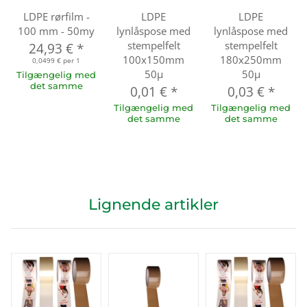
LDPE rørfilm -
LDPE
LDPE
100 mm - 50my
lynlåspose med
lynlåspose med
stempelfelt
stempelfelt
24,93 €
*
100x150mm
180x250mm
0,0499 € per 1
50µ
50µ
Tilgængelig med
det samme
0,01 €
*
0,03 €
*
Tilgængelig med
Tilgængelig med
det samme
det samme
Lignende artikler