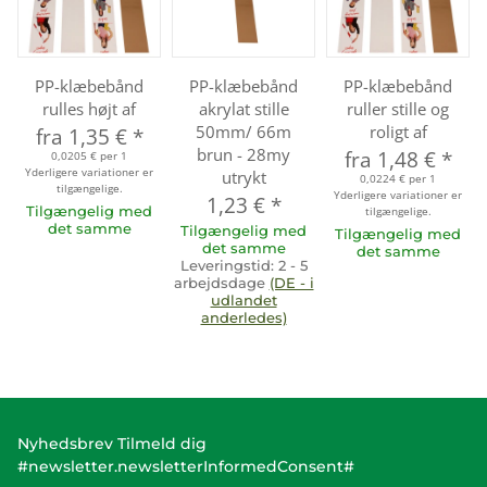
PP-klæbebånd
PP-klæbebånd
PP-klæbebånd
rulles højt af
akrylat stille
ruller stille og
50mm/ 66m
roligt af
fra
1,35 €
*
brun - 28my
fra
1,48 €
*
0,0205 € per 1
Yderligere variationer er
utrykt
0,0224 € per 1
tilgængelige.
Yderligere variationer er
1,23 €
*
Tilgængelig med
tilgængelige.
det samme
Tilgængelig med
Tilgængelig med
det samme
det samme
Leveringstid:
2 - 5
arbejdsdage
(DE - i
udlandet
anderledes)
Nyhedsbrev Tilmeld dig
#newsletter.newsletterInformedConsent#