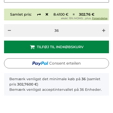
Samlet pris:
8.4100 €
=
302.76 €
ekskl. 19% MOMS. , plus.
Forsendelse
TILFØJ TIL INDKØBSKURV
Consent erteilen
x
Bemærk venligst det minimale køb på
36
(samlet
pris
302,7600 €
)
Bemærk venligst acceptintervallet på 36 Enheder.