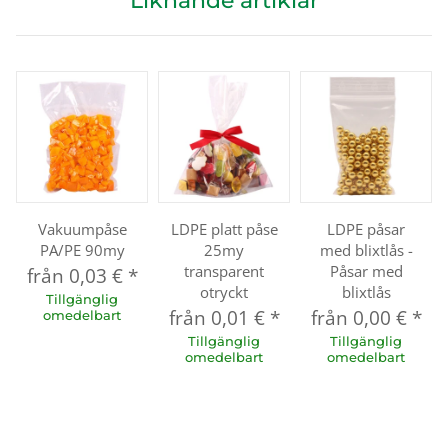
Liknande artiklar
Vakuumpåse
LDPE platt påse
LDPE påsar
PA/PE 90my
25my
med blixtlås -
transparent
Påsar med
från
0,03 €
*
otryckt
blixtlås
Tillgänglig
från
0,01 €
*
från
0,00 €
*
omedelbart
Tillgänglig
Tillgänglig
omedelbart
omedelbart