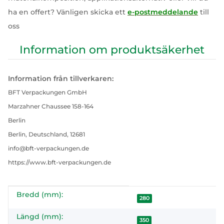
ha en offert? Vänligen skicka ett
e-postmeddelande
till
oss
Information om produktsäkerhet
Information från tillverkaren:
BFT Verpackungen GmbH
Marzahner Chaussee 158-164
Berlin
Berlin, Deutschland, 12681
info@bft-verpackungen.de
https://www.bft-verpackungen.de
Bredd (mm):
#productDetails.itemInformation#
#productDetails.itemValue#
280
Längd (mm):
350