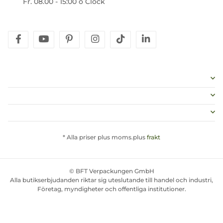
Fr. 08.00 - 15:00 o Clock
facebook
youtube
pinterest
instagram
tiktok
linkedin
* Alla priser plus moms.plus
frakt
© BFT Verpackungen GmbH
Alla butikserbjudanden riktar sig uteslutande till handel och industri,
Företag, myndigheter och offentliga institutioner.