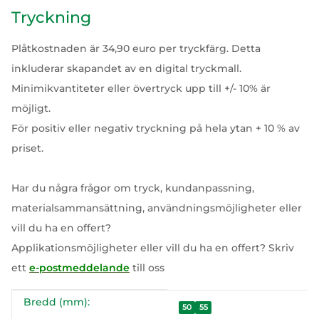
Tryckning
Plåtkostnaden är 34,90 euro per tryckfärg. Detta
inkluderar skapandet av en digital tryckmall.
Minimikvantiteter eller övertryck upp till +/- 10% är
möjligt.
För positiv eller negativ tryckning på hela ytan + 10 % av
priset.
Har du några frågor om tryck, kundanpassning,
materialsammansättning, användningsmöjligheter eller
vill du ha en offert?
Applikationsmöjligheter eller vill du ha en offert? Skriv
ett
e-postmeddelande
till oss
Bredd (mm):
#productDetails.itemInformation#
#productDetails.itemValue#
50
55