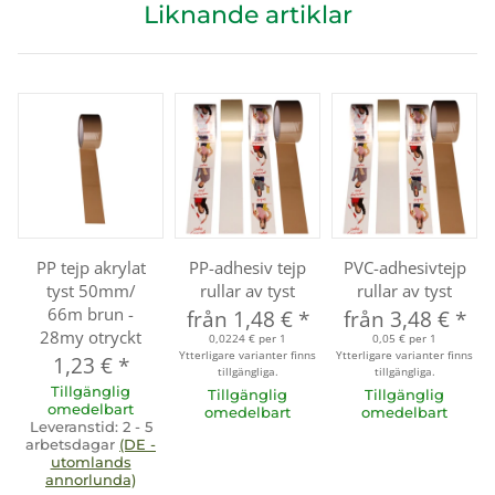
Liknande artiklar
PP tejp akrylat
PP-adhesiv tejp
PVC-adhesivtejp
tyst 50mm/
rullar av tyst
rullar av tyst
66m brun -
från
1,48 €
*
från
3,48 €
*
28my otryckt
0,0224 € per 1
0,05 € per 1
Ytterligare varianter finns
Ytterligare varianter finns
1,23 €
*
tillgängliga.
tillgängliga.
Tillgänglig
Tillgänglig
Tillgänglig
omedelbart
omedelbart
omedelbart
Leveranstid:
2 - 5
arbetsdagar
(DE -
utomlands
annorlunda)