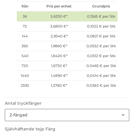
från
Pris per enhet
Grundpris
36
5,6330 €
*
0,1565 € per Stk
72
3,6800 €
*
0,1022 € per Stk
144
2,9540 €
*
0,0821 € per Stk
360
1,9860 €
*
0,0552 € per Stk
540
1,8420 €
*
0,0512 € per Stk
720
1,6730 €
*
0,0465 € per Stk
1440
1,4890 €
*
0,0414 € per Stk
2592
1,3780 €
*
0,0383 € per Stk
Antal tryckfärger
2-färgad
Självhäftande tejp Färg