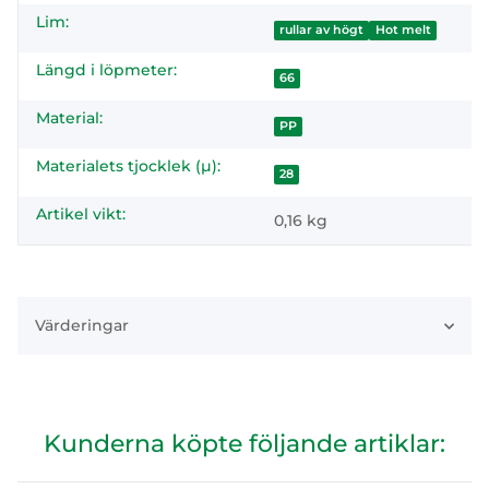
Lim:
rullar av högt
Hot melt
Längd i löpmeter:
66
Material:
PP
Materialets tjocklek (µ):
28
Artikel vikt:
0,16
kg
Värderingar
Kunderna köpte följande artiklar: