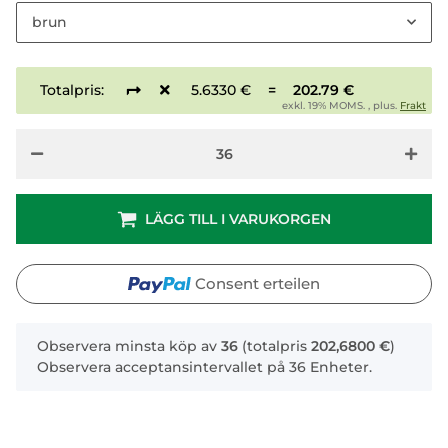
brun
Totalpris:
5.6330 €
=
202.79 €
exkl. 19% MOMS. , plus.
Frakt
LÄGG TILL I VARUKORGEN
Consent erteilen
x
Observera minsta köp av
36
(totalpris
202,6800 €
)
Observera acceptansintervallet på 36 Enheter.