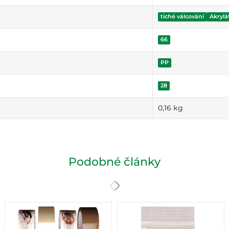
tiché válcování
Akrylá
66
PP
28
0,16
kg
Podobné články