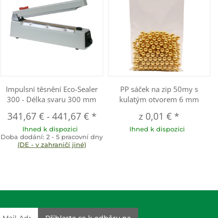
Impulsní těsnění Eco-Sealer
PP sáček na zip 50my s
300 - Délka svaru 300 mm
kulatým otvorem 6 mm
341,67 €
-
441,67 €
*
z
0,01 €
*
Ihned k dispozici
Ihned k dispozici
Doba dodání:
2 - 5 pracovní dny
(DE - v zahraničí jiné)
dresse
Přihlaste se k odběru na