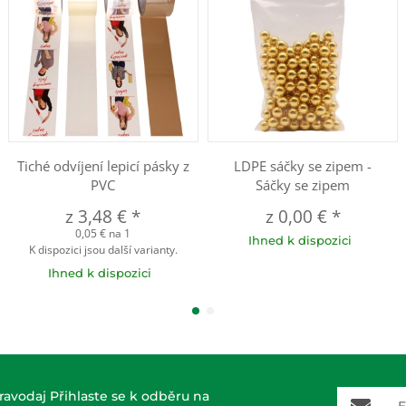
Tiché odvíjení lepicí pásky z
LDPE sáčky se zipem -
PVC
Sáčky se zipem
z
3,48 €
*
z
0,00 €
*
0,05 € na 1
Ihned k dispozici
K dispozici jsou další varianty.
Ihned k dispozici
E-Mail-A
ravodaj Přihlaste se k odběru na