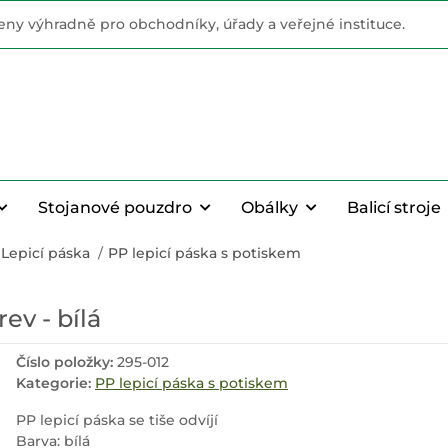
ny výhradně pro obchodníky, úřady a veřejné instituce.
Stojanové pouzdro
Obálky
Balicí stroje
Lepicí páska
PP lepicí páska s potiskem
rev - bílá
Číslo položky:
295-012
Kategorie:
PP lepicí páska s potiskem
PP lepicí páska se tiše odvíjí
Barva: bílá