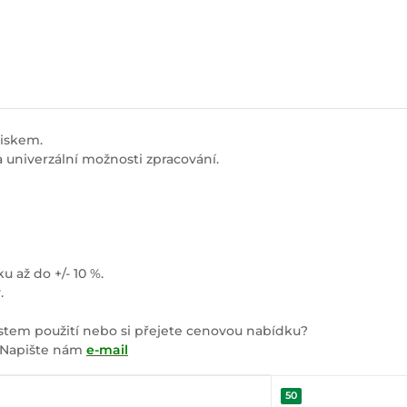
tiskem.
a univerzální možnosti zpracování.
až do +/- 10 %.
.
ostem použití nebo si přejete cenovou nabídku?
? Napište nám
e-mail
50