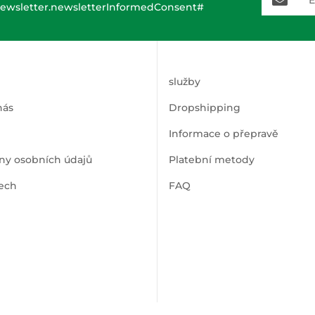
ewsletter.newsletterInformedConsent#
služby
nás
Dropshipping
Informace o přepravě
ny osobních údajů
Platební metody
ech
FAQ