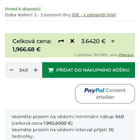
Ihned k dispozici
Doba dodání:
2 - 5 pracovní dny
(DE - v zahraničí jiné)
Celková cena:
3.6420 €
=
1,966.68 €
s výjimkou. 19% DPH. , plus.
Přeprava
PŘIDAT DO NÁKUPNÍHO KOŠÍKU
Consent
erteilen
x
Vezměte prosím na vědomí minimální nákup
540
(celková cena
1.965,6000 €
)
Vezměte prosím na vědomí interval přijetí 36
Jednotky.