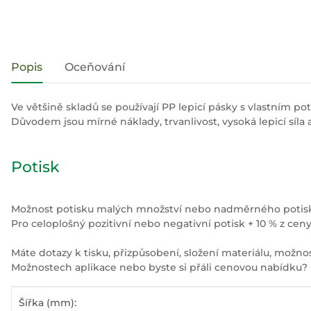
#productDetails.showMoreTabs#
Popis
Oceňování
Ve většině skladů se používají PP lepicí pásky s vlastním po
Důvodem jsou mírné náklady, trvanlivost, vysoká lepicí síla 
Potisk
Možnost potisku malých množství nebo nadměrného potisku 
Pro celoplošný pozitivní nebo negativní potisk + 10 % z ceny
Máte dotazy k tisku, přizpůsobení, složení materiálu, možn
Možnostech aplikace nebo byste si přáli cenovou nabídku
#productDetails.itemInformation#
#productDetails.itemValue#
Šířka (mm):