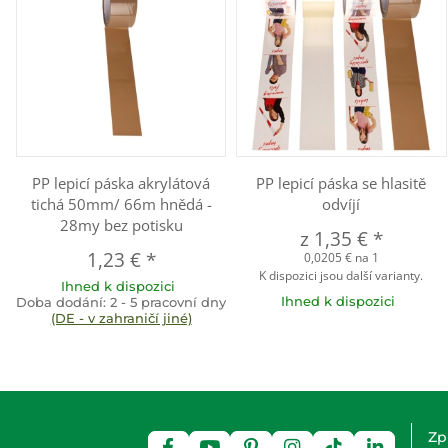
PP lepicí páska akrylátová
PP lepicí páska se hlasitě
tichá 50mm/ 66m hnědá -
odvíjí
28my bez potisku
z
1,35 €
*
1,23 €
*
0,0205 € na 1
K dispozici jsou další varianty.
Ihned k dispozici
Ihned k dispozici
Doba dodání:
2 - 5 pracovní dny
(DE - v zahraničí jiné)
Zp