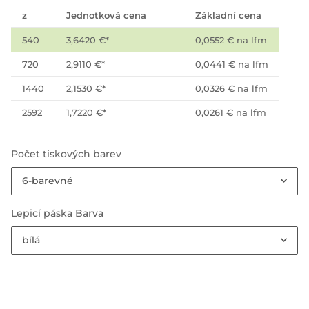
z
Jednotková cena
Základní cena
540
3,6420 €
*
0,0552 € na lfm
720
2,9110 €
*
0,0441 € na lfm
1440
2,1530 €
*
0,0326 € na lfm
2592
1,7220 €
*
0,0261 € na lfm
Počet tiskových barev
6-barevné
Lepicí páska Barva
bílá