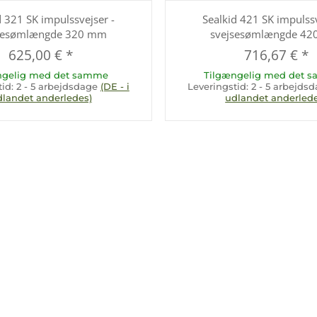
d 321 SK impulssvejser -
Sealkid 421 SK impulssv
sesømlængde 320 mm
svejsesømlængde 4
625,00 €
*
716,67 €
*
ngelig med det samme
Tilgængelig med det 
tid:
2 - 5 arbejdsdage
(DE - i
Leveringstid:
2 - 5 arbejds
dlandet anderledes)
udlandet anderlede