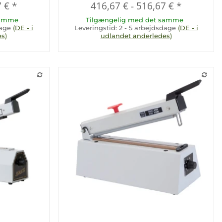
7 €
*
416,67 €
-
516,67 €
*
samme
Tilgængelig med det samme
dage
(DE - i
Leveringstid:
2 - 5 arbejdsdage
(DE - i
s)
udlandet anderledes)