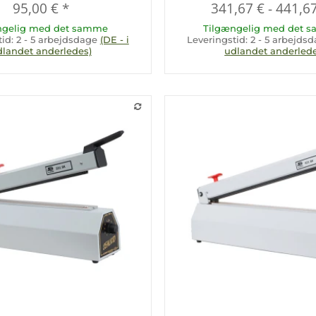
95,00 €
*
341,67 €
-
441,6
ngelig med det samme
Tilgængelig med det 
tid:
2 - 5 arbejdsdage
(DE - i
Leveringstid:
2 - 5 arbejds
dlandet anderledes)
udlandet anderlede