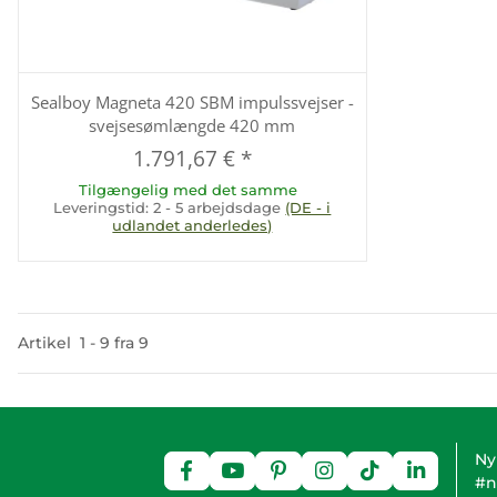
Sealboy Magneta 420 SBM impulssvejser -
svejsesømlængde 420 mm
1.791,67 €
*
Tilgængelig med det samme
Leveringstid:
2 - 5 arbejdsdage
(DE - i
udlandet anderledes)
Artikel
1
-
9
fra
9
Ny
#n