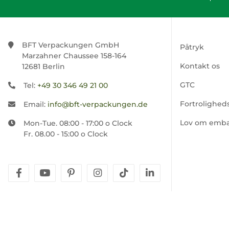
BFT Verpackungen GmbH
Påtryk
Marzahner Chaussee 158-164
Kontakt os
12681 Berlin
GTC
Tel:
+49 30 346 49 21 00
Fortroligheds
Email:
info@bft-verpackungen.de
Lov om emba
Mon-Tue. 08:00 - 17:00 o Clock
Fr. 08.00 - 15:00 o Clock
facebook
youtube
pinterest
instagram
tiktok
linkedin