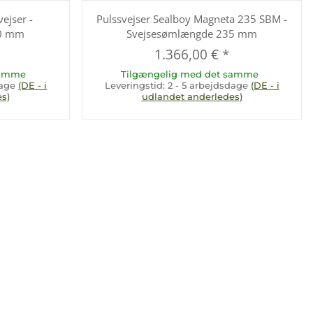
ejser -
Pulssvejser Sealboy Magneta 235 SBM -
20 mm
Svejsesømlængde 235 mm
1.366,00 €
*
samme
Tilgængelig med det samme
dage
(DE - i
Leveringstid:
2 - 5 arbejdsdage
(DE - i
s)
udlandet anderledes)