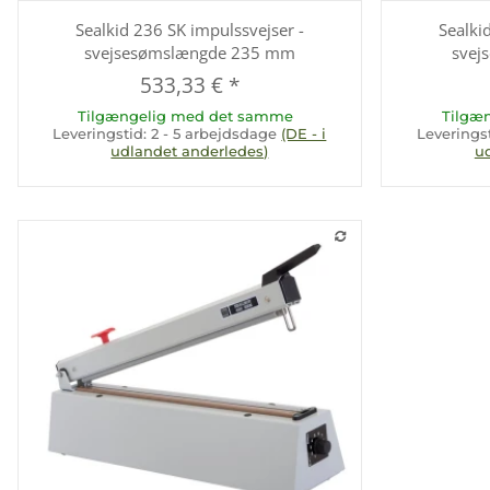
Sealkid 236 SK impulssvejser -
Sealki
svejsesømslængde 235 mm
svej
533,33 €
*
Tilgængelig med det samme
Tilgæ
Leveringstid:
2 - 5 arbejdsdage
(DE - i
Leverings
udlandet anderledes)
u