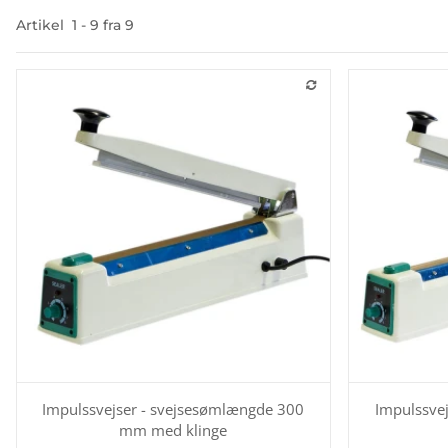
Artikel
1
-
9
fra
9
Impulssvejser - svejsesømlængde 300
Impulssve
mm med klinge