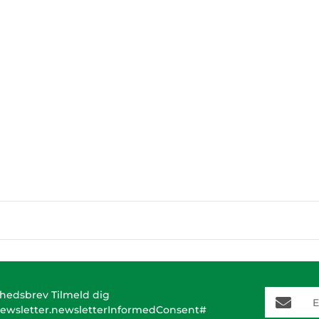
E-Mail-A
hedsbrev Tilmeld dig
ewsletter.newsletterInformedConsent#