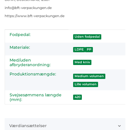
info@bft-verpackungen.de
https://www.bft-verpackungen.de
Fodpedal:
#productDetails.itemInformation#
#productDetails.itemValue#
Uden fodpedal
Materiale:
LDPE
PP
Med/uden
Med kniv
afbryderanordning:
Produktionsmængde:
Medium volumen
Lille volumen
Svejsesømmens længde
420
(mm):
Værdiansættelser