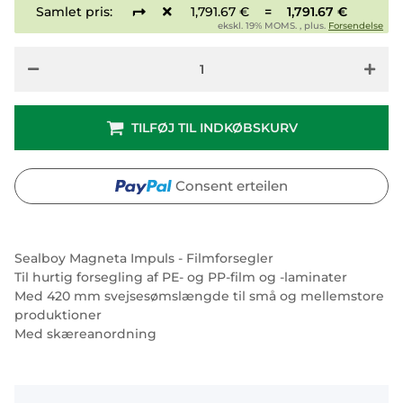
Samlet pris:
1,791.67 €
=
1,791.67 €
ekskl. 19% MOMS. , plus.
Forsendelse
TILFØJ TIL INDKØBSKURV
Consent erteilen
Sealboy Magneta Impuls - Filmforsegler
Til hurtig forsegling af PE- og PP-film og -laminater
Med 420 mm svejsesømslængde til små og mellemstore
produktioner
Med skæreanordning