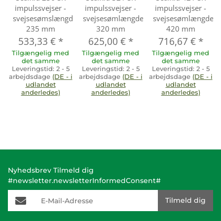
impulssvejser -
impulssvejser -
impulssvejser -
svejsesømslængde
svejsesømlængde
svejsesømlængde
235 mm
320 mm
420 mm
533,33 €
*
625,00 €
*
716,67 €
*
Tilgængelig med
Tilgængelig med
Tilgængelig med
det samme
det samme
det samme
Leveringstid:
2 - 5
Leveringstid:
2 - 5
Leveringstid:
2 - 5
arbejdsdage
(DE - i
arbejdsdage
(DE - i
arbejdsdage
(DE - i
udlandet
udlandet
udlandet
anderledes)
anderledes)
anderledes)
Nyhedsbrev Tilmeld dig
#newsletter.newsletterInformedConsent#
E-Mail-Adresse
Tilmeld dig