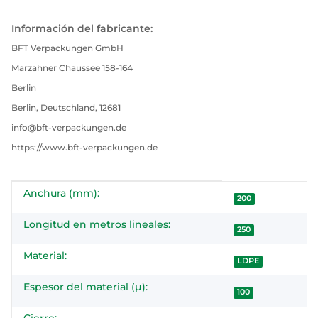
Información del fabricante:
BFT Verpackungen GmbH
Marzahner Chaussee 158-164
Berlin
Berlin, Deutschland, 12681
info@bft-verpackungen.de
https://www.bft-verpackungen.de
Anchura (mm):
#productDetails.itemInformation#
#productDetails.itemValue#
200
Longitud en metros lineales:
250
Material:
LDPE
Espesor del material (µ):
100