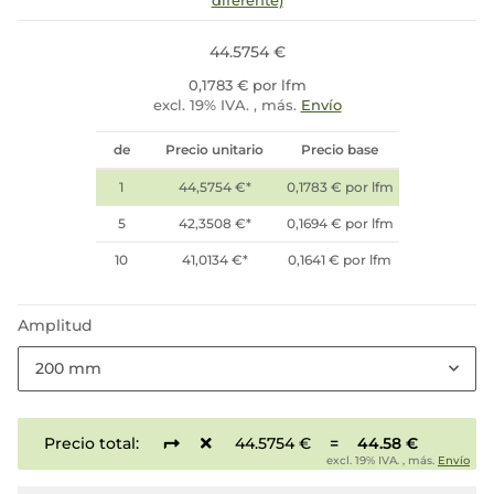
diferente)
44.5754 €
0,1783 € por lfm
excl. 19% IVA. , más.
Envío
de
Precio unitario
Precio base
1
44,5754 €
*
0,1783 € por lfm
5
42,3508 €
*
0,1694 € por lfm
10
41,0134 €
*
0,1641 € por lfm
Amplitud
200 mm
Precio total:
44.5754 €
=
44.58 €
excl. 19% IVA. , más.
Envío