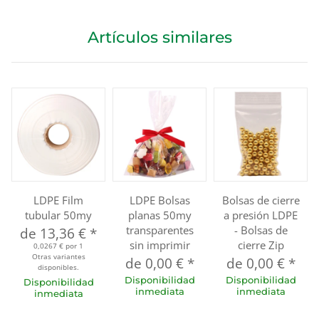
Artículos similares
LDPE Film
LDPE Bolsas
Bolsas de cierre
tubular 50my
planas 50my
a presión LDPE
transparentes
- Bolsas de
de
13,36 €
*
sin imprimir
cierre Zip
0,0267 € por 1
Otras variantes
de
0,00 €
*
de
0,00 €
*
disponibles.
Disponibilidad
Disponibilidad
Disponibilidad
inmediata
inmediata
inmediata