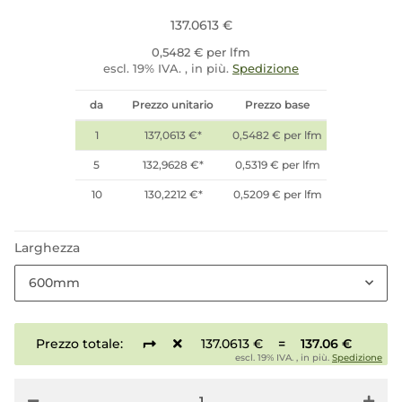
137.0613 €
0,5482 € per lfm
escl. 19% IVA. , in più.
Spedizione
da
Prezzo unitario
Prezzo base
1
137,0613 €
*
0,5482 € per lfm
5
132,9628 €
*
0,5319 € per lfm
10
130,2212 €
*
0,5209 € per lfm
Larghezza
600mm
Prezzo totale:
137.0613 €
=
137.06 €
escl. 19% IVA. , in più.
Spedizione