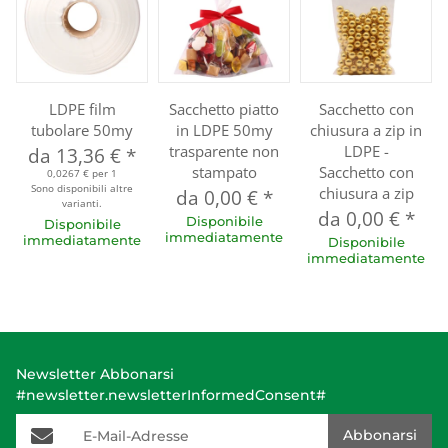
LDPE film
Sacchetto piatto
Sacchetto con
tubolare 50my
in LDPE 50my
chiusura a zip in
trasparente non
LDPE -
da
13,36 €
*
stampato
Sacchetto con
0,0267 € per 1
Sono disponibili altre
chiusura a zip
da
0,00 €
*
varianti.
da
0,00 €
*
Disponibile
Disponibile
immediatamente
immediatamente
Disponibile
immediatamente
Newsletter Abbonarsi
#newsletter.newsletterInformedConsent#
E-Mail-Adresse
Abbonarsi