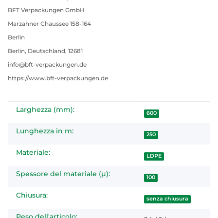
BFT Verpackungen GmbH
Marzahner Chaussee 158-164
Berlin
Berlin, Deutschland, 12681
info@bft-verpackungen.de
https://www.bft-verpackungen.de
Larghezza (mm):
#productDetails.itemInformation#
#productDetails.itemValue#
600
Lunghezza in m:
250
Materiale:
LDPE
Spessore del materiale (µ):
100
Chiusura:
senza chiusura
Peso dell'articolo: