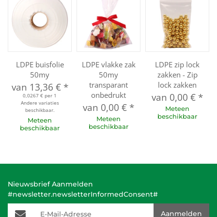
LDPE buisfolie
LDPE vlakke zak
LDPE zip lock
50my
50my
zakken - Zip
transparant
lock zakken
van
13,36 €
*
onbedrukt
van
0,00 €
*
0,0267 € per 1
Andere variaties
van
0,00 €
*
Meteen
beschikbaar.
beschikbaar
Meteen
Meteen
beschikbaar
beschikbaar
Nieuwsbrief Aanmelden
#newsletter.newsletterInformedConsent#
E-Mail-Adresse
Aanmelden