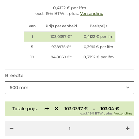
0,4122 € per lfm
excl. 19% BTW. , plus.
Verzending
van
Prijs per eenheid
Basisprijs
1
103,0397 €
*
0,4122 € per lfm
5
97,8975 €
*
0,3916 € per lfm
10
94,8060 €
*
0,3792 € per lfm
Breedte
500 mm
Totale prijs:
103.0397 €
=
103.04 €
excl. 19% BTW. , plus.
Verzending