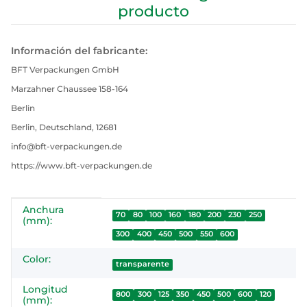
producto
Información del fabricante:
BFT Verpackungen GmbH
Marzahner Chaussee 158-164
Berlin
Berlin, Deutschland, 12681
info@bft-verpackungen.de
https://www.bft-verpackungen.de
Anchura
#productDetails.itemInformation#
#productDetails.itemValue#
70
80
100
160
180
200
230
250
(mm):
300
400
450
500
550
600
Color:
transparente
Longitud
800
300
125
350
450
500
600
120
(mm):