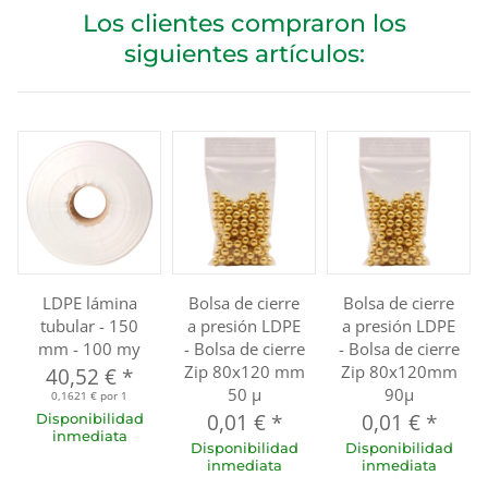
Los clientes compraron los
siguientes artículos:
LDPE lámina
Bolsa de cierre
Bolsa de cierre
tubular - 150
a presión LDPE
a presión LDPE
mm - 100 my
- Bolsa de cierre
- Bolsa de cierre
Zip 80x120 mm
Zip 80x120mm
40,52 €
*
50 µ
90µ
0,1621 € por 1
0,01 €
*
0,01 €
*
Disponibilidad
inmediata
Disponibilidad
Disponibilidad
inmediata
inmediata