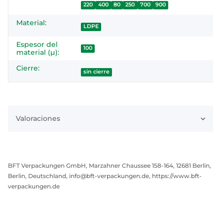
220
400
80
250
700
900
Material:
LDPE
Espesor del
100
material (µ):
Cierre:
sin cierre
Valoraciones
BFT Verpackungen GmbH, Marzahner Chaussee 158-164, 12681 Berlin,
Berlin, Deutschland, info@bft-verpackungen.de, https://www.bft-
verpackungen.de