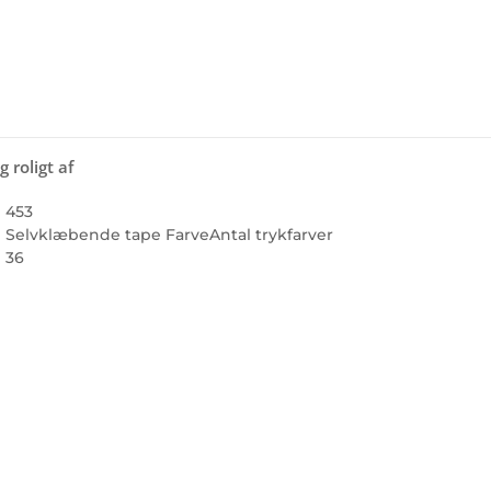
 roligt af
453
Selvklæbende tape Farve
Antal trykfarver
36