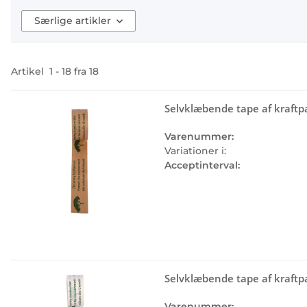
Særlige artikler
Artikel
1
-
18
fra
18
Selvklæbende tape af kraftpa
Varenummer:
Variationer i:
Acceptinterval:
Selvklæbende tape af kraftpa
Varenummer: