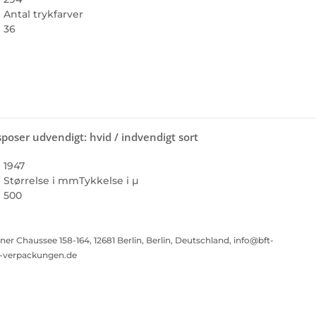
Antal trykfarver
36
oser udvendigt: hvid / indvendigt sort
1947
Størrelse i mm
Tykkelse i µ
500
Chaussee 158-164, 12681 Berlin, Berlin, Deutschland, info@bft-
t-verpackungen.de