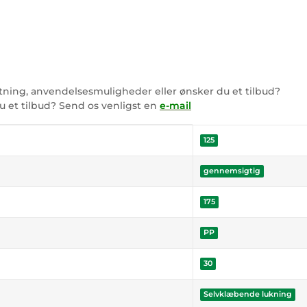
ning, anvendelsesmuligheder eller ønsker du et tilbud?
u et tilbud? Send os venligst en
e-mail
125
gennemsigtig
175
PP
30
Selvklæbende lukning