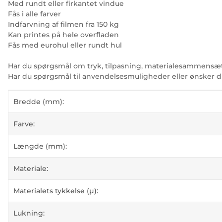
Med rundt eller firkantet vindue
Fås i alle farver
Indfarvning af filmen fra 150 kg
Kan printes på hele overfladen
Fås med eurohul eller rundt hul
Har du spørgsmål om tryk, tilpasning, materialesammensæt
Har du spørgsmål til anvendelsesmuligheder eller ønsker d
#productDetails.itemInformation#
#productDetails.itemValue#
Bredde (mm):
Farve:
Længde (mm):
Materiale:
Materialets tykkelse (µ):
Lukning: