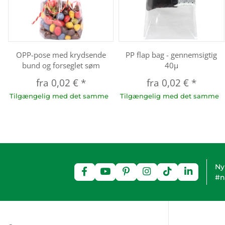
OPP-pose med krydsende
PP flap bag - gennemsigtig
bund og forseglet søm
40µ
fra
0,02 €
*
fra
0,02 €
*
Tilgængelig med det samme
Tilgængelig med det samme
Ny
#n