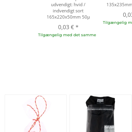
udvendigt: hvid /
135x235mm 
indvendigt sort
0,0
165x220x50mm 50µ
Tilgængelig 
0,03 €
*
Tilgængelig med det samme