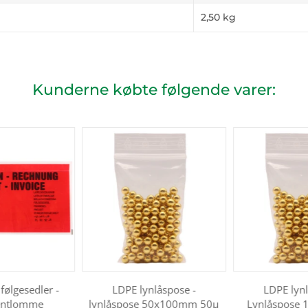
2,50
kg
Kunderne købte følgende varer:
følgesedler -
LDPE lynlåspose -
LDPE lynl
ntlomme
lynlåspose 50x100mm 50µ
Lynlåspose