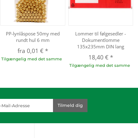
PP-lynlåspose 50my med
Lommer til følgesedler -
rundt hul 6 mm
Dokumentlomme
135x235mm DIN lang
fra
0,01 €
*
18,40 €
*
Tilgængelig med det samme
Tilgængelig med det samme
dresse
Tilmeld dig