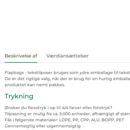
#productDetails.showMoreTabs#
Beskrivelse af
Værdiansættelser
Flapbags - tekstilposer bruges som ydre emballage til teksti
De er det rigtige valg, når der er brug for en hurtig emb
produktet kan nemt pakkes.
Trykning
Ønsker du flexotryk i op til 4/4 farver eller fototryk?
Tilpasning er mulig fra ca. 5.000 enheder, afhængigt af stør
Fås i følgende materialer: LDPE, PP, CPP, ALU, BOPP, PET
Gennemsigtig eller uigennemsigtig