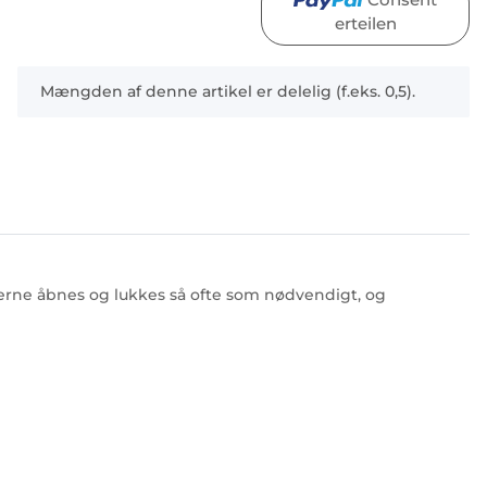
erteilen
x
Mængden af denne artikel er delelig (f.eks. 0,5).
serne åbnes og lukkes så ofte som nødvendigt, og