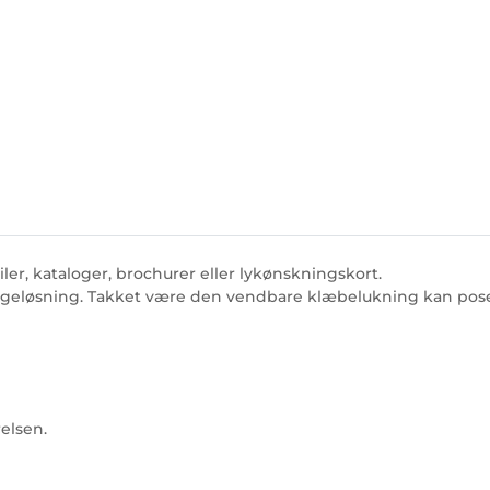
ler, kataloger, brochurer eller lykønskningskort.
allageløsning. Takket være den vendbare klæbelukning kan po
relsen.