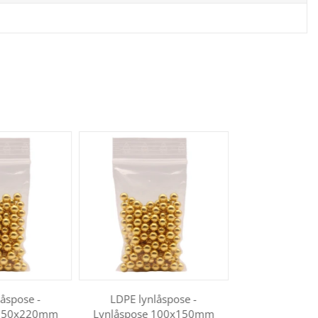
åspose -
LDPE lynlåspose -
 150x220mm
Lynlåspose 100x150mm