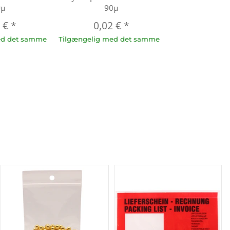
0µ
90µ
2 €
*
0,02 €
*
ed det samme
Tilgængelig med det samme