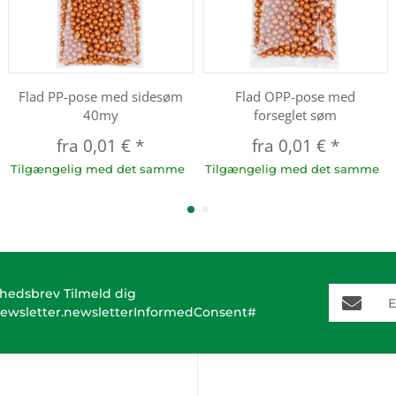
Flad PP-pose med sidesøm
Flad OPP-pose med
40my
forseglet søm
fra
0,01 €
*
fra
0,01 €
*
Tilgængelig med det samme
Tilgængelig med det samme
E-Mail-A
hedsbrev Tilmeld dig
ewsletter.newsletterInformedConsent#