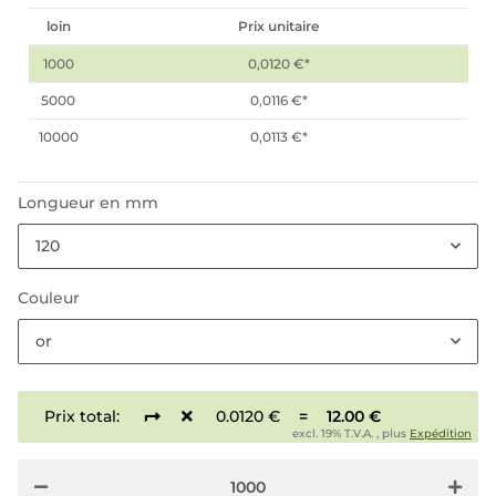
loin
Prix unitaire
1000
0,0120 €
*
5000
0,0116 €
*
10000
0,0113 €
*
Longueur en mm
120
Couleur
or
Prix total:
0.0120 €
=
12.00 €
excl. 19% T.V.A. , plus
Expédition