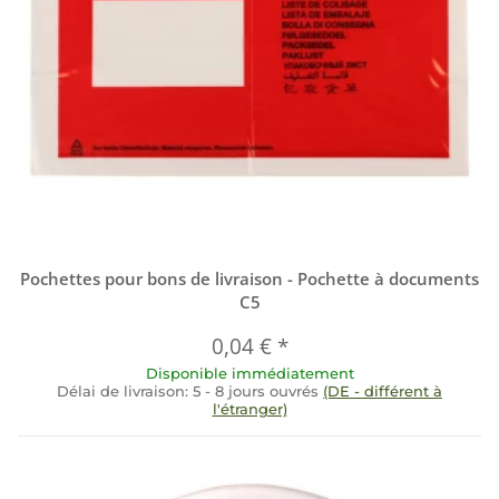
Pochettes pour bons de livraison - Pochette à documents
C5
0,04 €
*
Disponible immédiatement
Délai de livraison:
5 - 8 jours ouvrés
(DE - différent à
l'étranger)