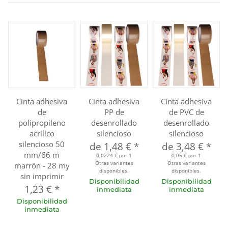
Cinta adhesiva
Cinta adhesiva
Cinta adhesiva
de
PP de
de PVC de
polipropileno
desenrollado
desenrollado
acrílico
silencioso
silencioso
silencioso 50
de
1,48 €
*
de
3,48 €
*
mm/66 m
0,0224 € por 1
0,05 € por 1
Otras variantes
Otras variantes
marrón - 28 my
disponibles.
disponibles.
sin imprimir
Disponibilidad
Disponibilidad
1,23 €
*
inmediata
inmediata
Disponibilidad
inmediata