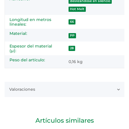
deslizándose en silencio
Hot Melt
Longitud en metros
66
lineales:
Material:
PP
Espesor del material
28
(µ):
Peso del artículo:
0,16
kg
Valoraciones
Artículos similares