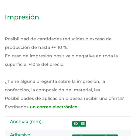
Impresión
Posibilidad de cantidades reducidas o exceso de
producción de hasta +/- 10 %.
En caso de impresión positiva o negativa en toda la
superficie, +10 % del precio.
¿Tiene alguna pregunta sobre la impresión, la
confección, la composición del material, las
Posibilidades de aplicación o desea recibir una oferta?
Escríbanos
un correo electrónico
Anchura (mm):
#productDetails.itemInformation#
#productDetails.itemValue#
50
55
Adhesivo: