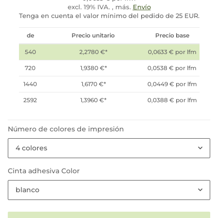
excl. 19% IVA. , más.
Envío
Tenga en cuenta el valor mínimo del pedido de 25 EUR.
de
Precio unitario
Precio base
540
2,2780 €
*
0,0633 € por lfm
720
1,9380 €
*
0,0538 € por lfm
1440
1,6170 €
*
0,0449 € por lfm
2592
1,3960 €
*
0,0388 € por lfm
Número de colores de impresión
4 colores
Cinta adhesiva Color
blanco