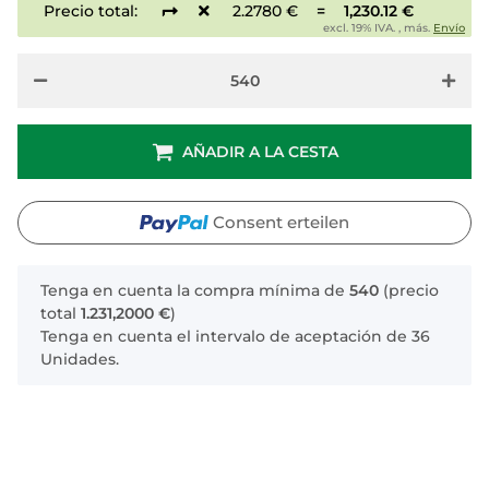
Precio total:
2.2780 €
=
1,230.12 €
excl. 19% IVA. , más.
Envío
AÑADIR A LA CESTA
Consent erteilen
x
Tenga en cuenta la compra mínima de
540
(precio
total
1.231,2000 €
)
Tenga en cuenta el intervalo de aceptación de 36
Unidades.