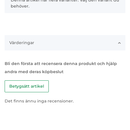
x
Denna artikel har flera varianter. Välj den variant du
behöver.
Värderingar
Bli den första att recensera denna produkt och hjälp
andra med deras köpbeslut
Betygsätt artikel
Det finns ännu inga recensioner.