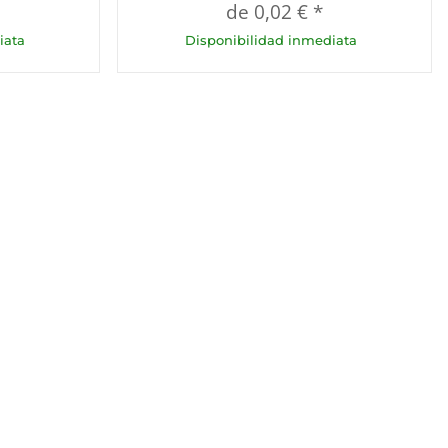
de
0,02 €
*
iata
Disponibilidad inmediata