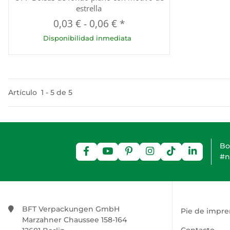
estrella
0,03 €
-
0,06 €
*
Disponibilidad inmediata
Artículo
1
-
5
de
5
Bo
#n
BFT Verpackungen GmbH
Pie de impre
Marzahner Chaussee 158-164
Contacto