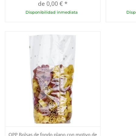
de
0,00 €
*
Disponibilidad inmediata
Disp
OPP Bolsas de fondo plano con motivo de