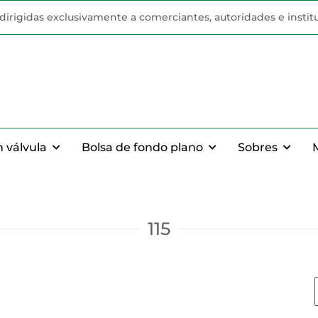
n dirigidas exclusivamente a comerciantes, autoridades e instit
n válvula
Bolsa de fondo plano
Sobres
115