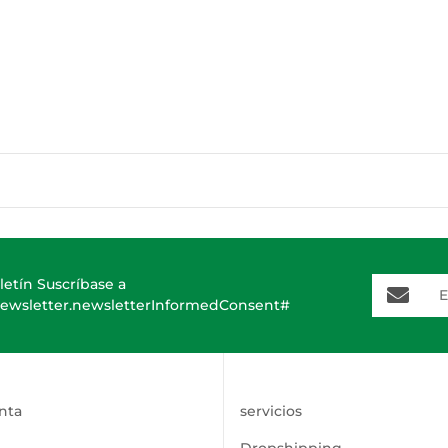
E-Mail-A
letín Suscríbase a
ewsletter.newsletterInformedConsent#
nta
servicios
Dropshipping