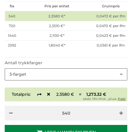
fra
Pris per enhet
Grunnpris
540
2,3580 €
*
0,0472 € per lfm
720
2,3510 €
*
0,0470 € per lfm
1440
2,1130 €
*
0,0423 € per lfm
2592
1,8040 €
*
0,0361 € per lfm
Antall trykkfarger
3-farget
Totalpris:
2.3580 €
=
1,273.32 €
ekskl. 19% MVA. , pluss.
Frakt