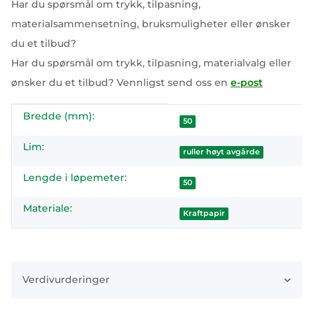
Har du spørsmål om trykk, tilpasning,
materialsammensetning, bruksmuligheter eller ønsker
du et tilbud?
Har du spørsmål om trykk, tilpasning, materialvalg eller
ønsker du et tilbud? Vennligst send oss en
e-post
Bredde (mm):
#productDetails.itemInformation#
#productDetails.itemValue#
50
Lim:
ruller høyt avgårde
Lengde i løpemeter:
50
Materiale:
Kraftpapir
Verdivurderinger