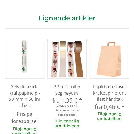
Lignende artikler
Selvklebende
PP-teip ruller
Papirbæreposer
kraftpapirteip -
seg høyt av
kraftpapir brunt
50 mm x 50 lm
flatt håndtak
fra
1,35 €
*
- hvit
fra
0,46 €
*
0,0205 € per 1
Flere varianter er
Pris på
Tilgjengelig
tilgjengelige.
umiddelbart
forespørsel
Tilgjengelig
umiddelbart
Tilgjengelig
umiddelbart