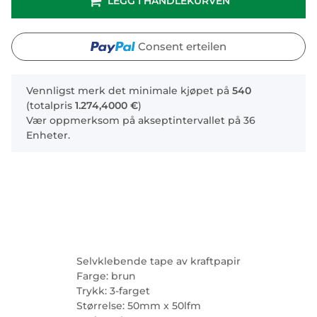
LEGG I HANDLEKURVEN
Consent erteilen
x
Vennligst merk det minimale kjøpet på
540
(totalpris
1.274,4000 €
)
Vær oppmerksom på akseptintervallet på 36
Enheter.
Selvklebende tape av kraftpapir
Farge: brun
Trykk: 3-farget
Størrelse: 50mm x 50lfm