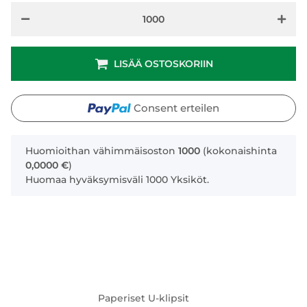
LISÄÄ OSTOSKORIIN
Consent erteilen
x
Huomioithan vähimmäisoston
1000
(kokonaishinta
0,0000 €
)
Huomaa hyväksymisväli 1000 Yksiköt.
Paperiset U-klipsit