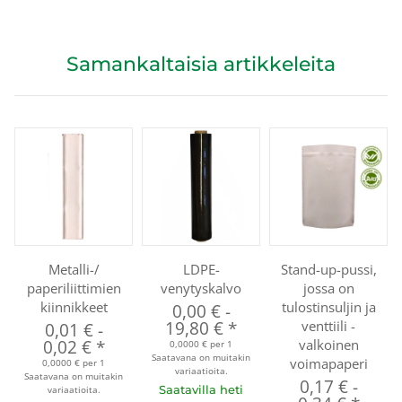
Samankaltaisia artikkeleita
Metalli-/
LDPE-
Stand-up-pussi,
paperiliittimien
venytyskalvo
jossa on
kiinnikkeet
tulostinsuljin ja
0,00 €
-
19,80 €
*
venttiili -
0,01 €
-
0,02 €
*
valkoinen
0,0000 € per 1
Saatavana on muitakin
voimapaperi
0,0000 € per 1
variaatioita.
Saatavana on muitakin
0,17 €
-
Saatavilla heti
variaatioita.