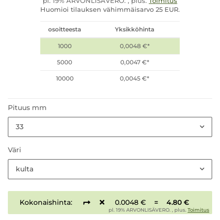
pl. 19% ARVONLISÄVERO. , plus.
Toimitus
Huomioi tilauksen vähimmäisarvo 25 EUR.
osoitteesta
Yksikköhinta
1000
0,0048 €
*
5000
0,0047 €
*
10000
0,0045 €
*
Pituus mm
33
Väri
kulta
Kokonaishinta:
0.0048 €
=
4.80 €
pl. 19% ARVONLISÄVERO. , plus.
Toimitus