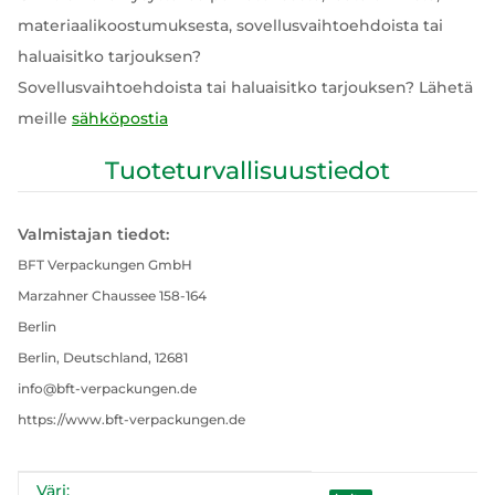
materiaalikoostumuksesta, sovellusvaihtoehdoista tai
haluaisitko tarjouksen?
Sovellusvaihtoehdoista tai haluaisitko tarjouksen? Lähetä
meille
sähköpostia
Tuoteturvallisuustiedot
Valmistajan tiedot:
BFT Verpackungen GmbH
Marzahner Chaussee 158-164
Berlin
Berlin, Deutschland, 12681
info@bft-verpackungen.de
https://www.bft-verpackungen.de
Väri:
#productDetails.itemInformation#
#productDetails.itemValue#