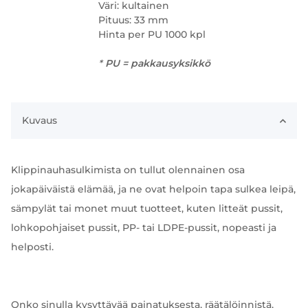
Väri: kultainen
Pituus: 33 mm
Hinta per PU 1000 kpl
*
PU = pakkausyksikkö
Kuvaus
Klippinauhasulkimista on tullut olennainen osa
jokapäiväistä elämää, ja ne ovat helpoin tapa sulkea leipä,
sämpylät tai monet muut tuotteet, kuten litteät pussit,
lohkopohjaiset pussit, PP- tai LDPE-pussit, nopeasti ja
helposti.
Onko sinulla kysyttävää painatuksesta, räätälöinnistä,