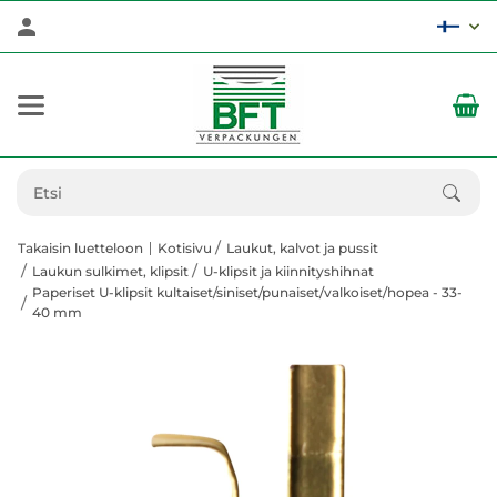
Takaisin luetteloon
Kotisivu
Laukut, kalvot ja pussit
Laukun sulkimet, klipsit
U-klipsit ja kiinnityshihnat
Paperiset U-klipsit kultaiset/siniset/punaiset/valkoiset/hopea - 33-
40 mm