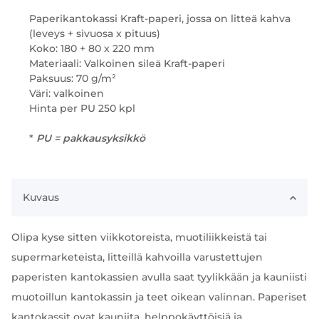
Paperikantokassi Kraft-paperi, jossa on litteä kahva
(leveys + sivuosa x pituus)
Koko: 180 + 80 x 220 mm
Materiaali: Valkoinen sileä Kraft-paperi
Paksuus: 70 g/m²
Väri: valkoinen
Hinta per PU 250 kpl
*
PU = pakkausyksikkö
Kuvaus
Olipa kyse sitten viikkotoreista, muotiliikkeistä tai
supermarketeista, litteillä kahvoilla varustettujen
paperisten kantokassien avulla saat tyylikkään ja kauniisti
muotoillun kantokassin ja teet oikean valinnan. Paperiset
kantokassit ovat kauniita, helppokäyttöisiä ja