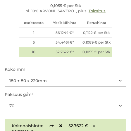
0,1055 € per Stk
pl. 19% ARVONLISÄVERO. , plus.
Toimitus
osoitteesta
Yksikköhinta
Perushinta
1
56,1244 €
*
0,1122 € per Stk
5
54,4461 €
*
0,1089 € per Stk
10
52,7622 €
*
0,1055 € per Stk
Koko mm
180 + 80 x 220mm
Paksuus g/m²
70
Kokonaishinta:
52.7622 €
=