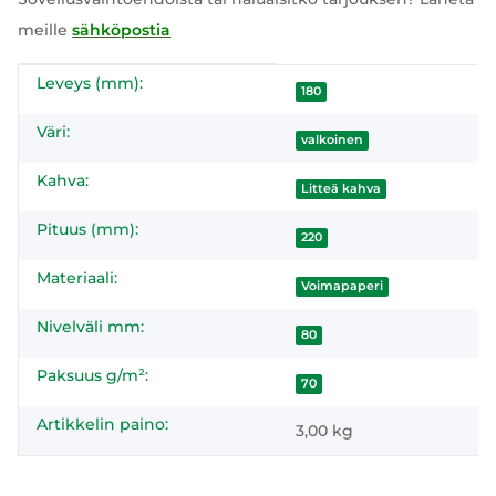
meille
sähköpostia
Leveys (mm):
#productDetails.itemInformation#
#productDetails.itemValue#
180
Väri:
valkoinen
Kahva:
Litteä kahva
Pituus (mm):
220
Materiaali:
Voimapaperi
Nivelväli mm:
80
Paksuus g/m²:
70
Artikkelin paino:
3,00
kg