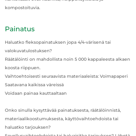
kompostoituvia.
Painatus
Haluatko fleksopainatuksen jopa 4/4-värisenä tai
valokuvatulostuksen?
Räätälöinti on mahdollista noin 5 000 kappaleesta alkaen
koosta riippuen.
Vaihtoehtoisesti seuraavista materiaaleista: Voimapaperi
Saatavana kaikissa väreissä
Voidaan painaa kauttaaltaan
Onko sinulla kysyttävää painatuksesta, räätälöinnistä,
materiaalikoostumuksesta, käyttövaihtoehdoista tai
haluatko tarjouksen?
Sovellusvaihtoehdoista tai haluaisitko tarjouksen? Lähetä