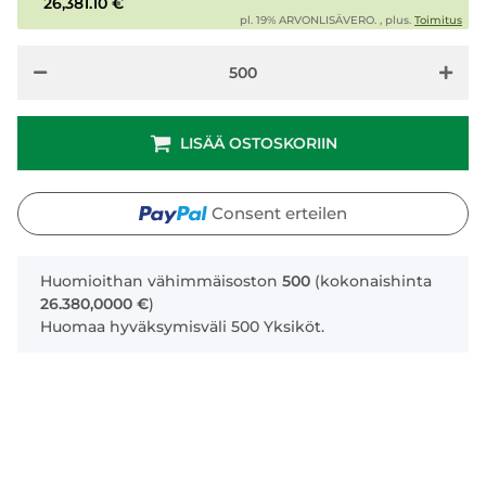
26,381.10 €
pl. 19% ARVONLISÄVERO. , plus.
Toimitus
LISÄÄ OSTOSKORIIN
Consent erteilen
x
Huomioithan vähimmäisoston
500
(kokonaishinta
26.380,0000 €
)
Huomaa hyväksymisväli 500 Yksiköt.