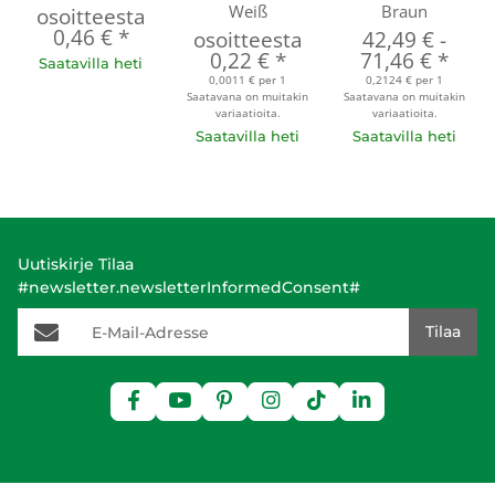
Weiß
Braun
osoitteesta
0,46 €
*
osoitteesta
42,49 €
-
0,22 €
*
71,46 €
*
Saatavilla heti
0,0011 € per 1
0,2124 € per 1
Saatavana on muitakin
Saatavana on muitakin
variaatioita.
variaatioita.
Saatavilla heti
Saatavilla heti
Uutiskirje Tilaa
#newsletter.newsletterInformedConsent#
E-Mail-Adresse
Tilaa