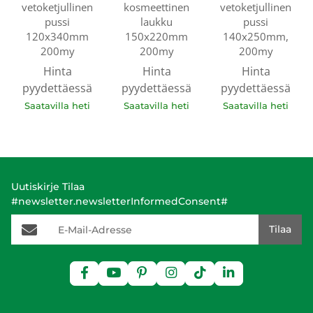
vetoketjullinen
kosmeettinen
vetoketjullinen
pussi
laukku
pussi
120x340mm
150x220mm
140x250mm,
200my
200my
200my
Hinta
Hinta
Hinta
pyydettäessä
pyydettäessä
pyydettäessä
Saatavilla heti
Saatavilla heti
Saatavilla heti
Uutiskirje Tilaa
#newsletter.newsletterInformedConsent#
E-Mail-Adresse
Tilaa