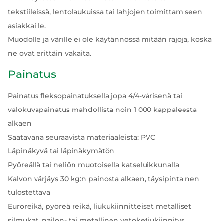
tekstiileissä, lentolaukuissa tai lahjojen toimittamiseen
asiakkaille.
Muodolle ja värille ei ole käytännössä mitään rajoja, koska
ne ovat erittäin vakaita.
Painatus
Painatus fleksopainatuksella jopa 4/4-värisenä tai
valokuvapainatus mahdollista noin 1 000 kappaleesta
alkaen
Saatavana seuraavista materiaaleista: PVC
Läpinäkyvä tai läpinäkymätön
Pyöreällä tai neliön muotoisella katseluikkunalla
Kalvon värjäys 30 kg:n painosta alkaen, täysipintainen
tulostettava
Euroreikä, pyöreä reikä, liukukiinnitteiset metalliset
silmukat, nailon- tai metallinen vetoketjukiinnitys