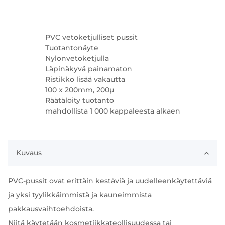
PVC vetoketjulliset pussit
Tuotantonäyte
Nylonvetoketjulla
Läpinäkyvä painamaton
Ristikko lisää vakautta
100 x 200mm, 200µ
Räätälöity tuotanto
mahdollista 1 000 kappaleesta alkaen
Kuvaus
PVC-pussit ovat erittäin kestäviä ja uudelleenkäytettäviä
ja yksi tyylikkäimmistä ja kauneimmista
pakkausvaihtoehdoista.
Niitä käytetään kosmetiikkateollisuudessa tai