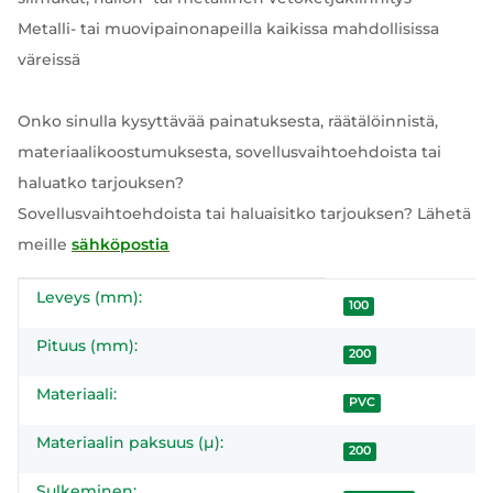
Metalli- tai muovipainonapeilla kaikissa mahdollisissa
väreissä
Onko sinulla kysyttävää painatuksesta, räätälöinnistä,
materiaalikoostumuksesta, sovellusvaihtoehdoista tai
haluatko tarjouksen?
Sovellusvaihtoehdoista tai haluaisitko tarjouksen? Lähetä
meille
sähköpostia
Leveys (mm):
#productDetails.itemInformation#
#productDetails.itemValue#
100
Pituus (mm):
200
Materiaali:
PVC
Materiaalin paksuus (µ):
200
Sulkeminen: