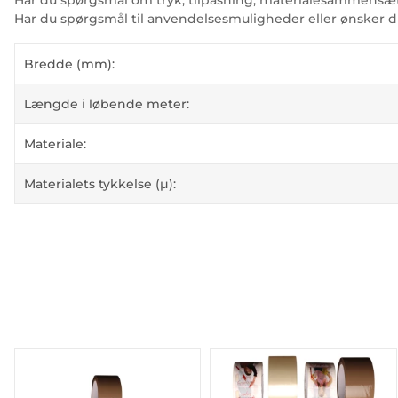
Har du spørgsmål om tryk, tilpasning, materialesammensætn
Har du spørgsmål til anvendelsesmuligheder eller ønsker d
#productDetails.itemInformation#
#productDetails.itemValue#
Bredde (mm):
Længde i løbende meter:
Materiale:
Materialets tykkelse (µ):