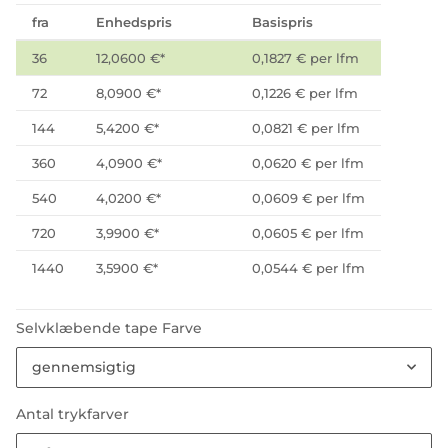
fra
Enhedspris
Basispris
36
12,0600 €
*
0,1827 € per lfm
72
8,0900 €
*
0,1226 € per lfm
144
5,4200 €
*
0,0821 € per lfm
360
4,0900 €
*
0,0620 € per lfm
540
4,0200 €
*
0,0609 € per lfm
720
3,9900 €
*
0,0605 € per lfm
1440
3,5900 €
*
0,0544 € per lfm
Selvklæbende tape Farve
gennemsigtig
Antal trykfarver