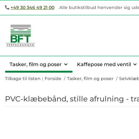
+49 30 346 49 21 00
Alle butikstilbud henvender sig ud
Tasker, film og poser
Kaffepose med ventil
Tilbage til listen
Forside
Tasker, film og poser
Selvklæ
PVC-klæbebånd, stille afrulning - tr