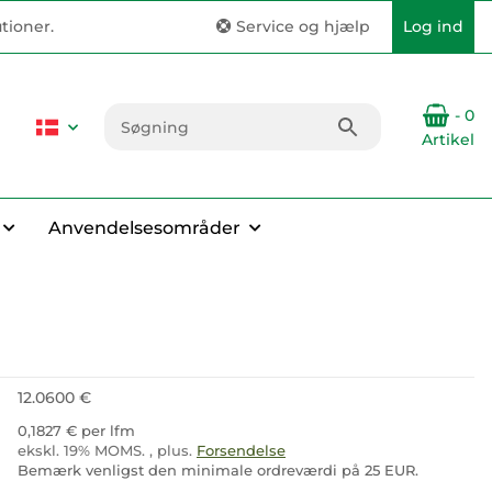
tioner.
Service og hjælp
Log ind
- 0
Artikel
Anvendelsesområder
12.0600 €
0,1827 € per lfm
ekskl. 19% MOMS. , plus.
Forsendelse
Bemærk venligst den minimale ordreværdi på 25 EUR.