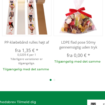
PP-klæbebånd rulles højt af
LDPE flad pose 50my
gennemsigtig uden tryk
fra
1,35 €
*
fra
0,00 €
*
0,0205 € per 1
Yderligere variationer er
Tilgængelig med det samme
tilgængelige.
Tilgængelig med det samme
E-Mail-A
hedsbrev Tilmeld dig