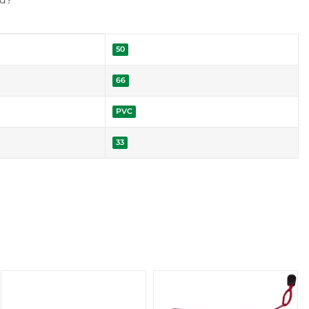
ud?
50
66
PVC
33