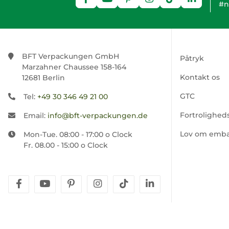
#n
BFT Verpackungen GmbH
Påtryk
Marzahner Chaussee 158-164
Kontakt os
12681 Berlin
GTC
Tel:
+49 30 346 49 21 00
Fortroligheds
Email:
info@bft-verpackungen.de
Lov om emba
Mon-Tue. 08:00 - 17:00 o Clock
Fr. 08.00 - 15:00 o Clock
facebook
youtube
pinterest
instagram
tiktok
linkedin