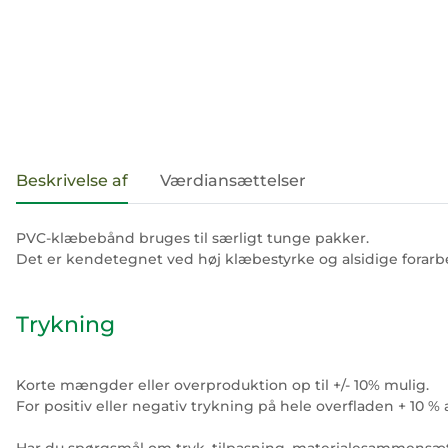
#productDetails.showMoreTabs#
Beskrivelse af
Værdiansættelser
PVC-klæbebånd bruges til særligt tunge pakker.
Det er kendetegnet ved høj klæbestyrke og alsidige forar
Trykning
Korte mængder eller overproduktion op til +/- 10% mulig.
For positiv eller negativ trykning på hele overfladen + 10 % a