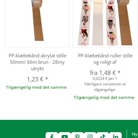
PP-klæbebånd akrylat stille
PP-klæbebånd ruller stille
50mm/ 66m brun - 28my
og roligt af
utrykt
fra
1,48 €
*
1,23 €
*
0,0224 € per 1
Yderligere variationer er
Tilgængelig med det samme
tilgængelige.
Tilgængelig med det samme
Ny