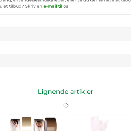
ing, anvendelsesmuligheder, eller vil du gerne have et tilb
u et tilbud? Skriv en
e-mail til
os
Lignende artikler