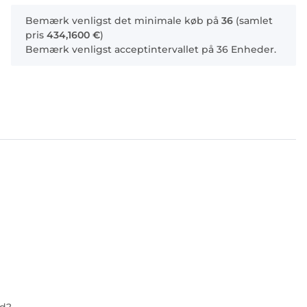
x
Bemærk venligst det minimale køb på
36
(samlet
pris
434,1600 €
)
Bemærk venligst acceptintervallet på 36 Enheder.