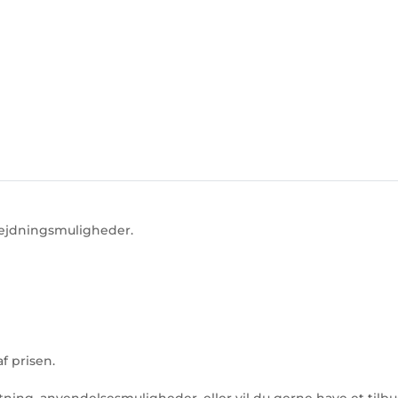
bejdningsmuligheder.
f prisen.