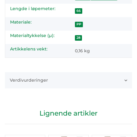
Lengde i løpemeter:
66
Materiale:
PP
Materialtykkelse (µ):
28
Artikkelens vekt:
0,16
kg
Verdivurderinger
Lignende artikler