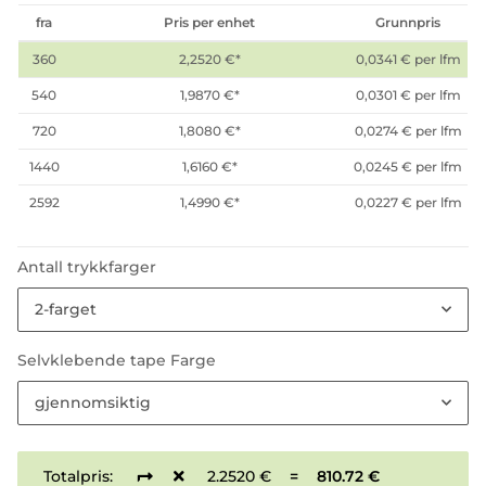
fra
Pris per enhet
Grunnpris
360
2,2520 €
*
0,0341 € per lfm
540
1,9870 €
*
0,0301 € per lfm
720
1,8080 €
*
0,0274 € per lfm
1440
1,6160 €
*
0,0245 € per lfm
2592
1,4990 €
*
0,0227 € per lfm
Antall trykkfarger
2-farget
Selvklebende tape Farge
gjennomsiktig
Totalpris:
2.2520 €
=
810.72 €