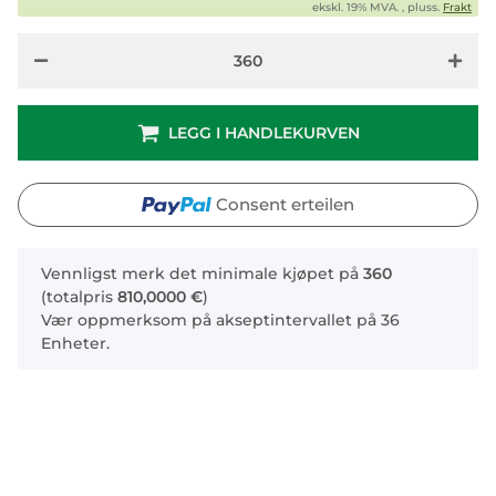
ekskl. 19% MVA. , pluss.
Frakt
LEGG I HANDLEKURVEN
Consent erteilen
x
Vennligst merk det minimale kjøpet på
360
(totalpris
810,0000 €
)
Vær oppmerksom på akseptintervallet på 36
Enheter.