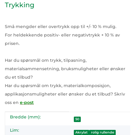
Trykking
Små mengder eller overtrykk opp til +/- 10 % mulig.
For heldekkende positiv- eller negativtrykk + 10 % av
prisen.
Har du spørsmål om trykk, tilpasning,
materialsammensetning, bruksmuligheter eller ønsker
du et tilbud?
Har du spørsmål om trykk, materialkomposisjon,
applikasjonsmuligheter eller ønsker du et tilbud? Skriv
oss en
e-post
Bredde (mm):
#productDetails.itemInformation#
#productDetails.itemValue#
50
Lim:
Akrylat
rolig rullende