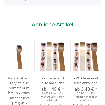
Ähnliche Artikel
PP Klebeband
PP Klebeband
PVC Klebeband
Acrylat leise
leise abrollend
leise abrollend
50mm/ 66m
ab
1,48 €
*
ab
3,48 €
*
braun - 28my
0,0224 € pro 1 lfm
0,05 € pro 1 lfm
Weitere Variationen
Weitere Variationen
unbedruckt
erhältlich.
erhältlich.
1,23 €
*