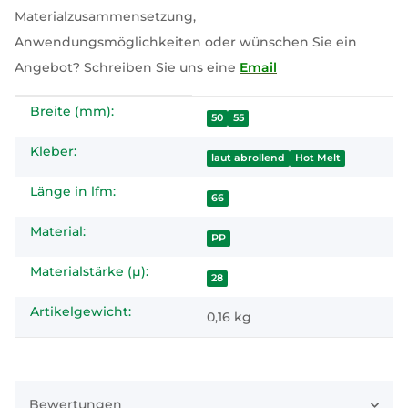
Materialzusammensetzung,
Anwendungsmöglichkeiten oder wünschen Sie ein
Angebot? Schreiben Sie uns eine
Email
Breite (mm):
Produkteigenschaft
Wert
50
55
Kleber:
laut abrollend
Hot Melt
Länge in lfm:
66
Material:
PP
Materialstärke (µ):
28
Artikelgewicht:
0,16
kg
Bewertungen