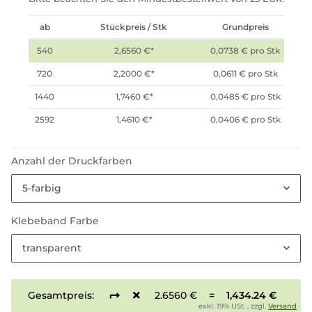
ab
Stückpreis / Stk
Grundpreis
540
2,6560 €
*
0,0738 € pro Stk
720
2,2000 €
*
0,0611 € pro Stk
1440
1,7460 €
*
0,0485 € pro Stk
2592
1,4610 €
*
0,0406 € pro Stk
Anzahl der Druckfarben
5-farbig
Klebeband Farbe
transparent
Gesamtpreis:
2.6560 €
=
1,434.24 €
exkl. 19% USt. , zzgl.
Versand