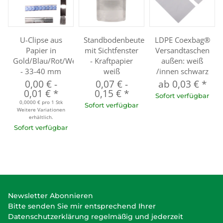
U-Clipse aus
Standbodenbeutel
LDPE Coexbag®
Papier in
mit Sichtfenster
Versandtaschen
Gold/Blau/Rot/Weiß/Silber
- Kraftpapier
außen: weiß
- 33-40 mm
weiß
/innen schwarz
0,00 €
-
0,07 €
-
ab
0,03 €
*
0,01 €
*
0,15 €
*
Sofort verfügbar
0,0000 € pro 1 Stk
Sofort verfügbar
Weitere Variationen
erhältlich.
Sofort verfügbar
Newsletter Abonnieren
Bitte senden Sie mir entsprechend Ihrer
Datenschutzerklärung
regelmäßig und jederzeit