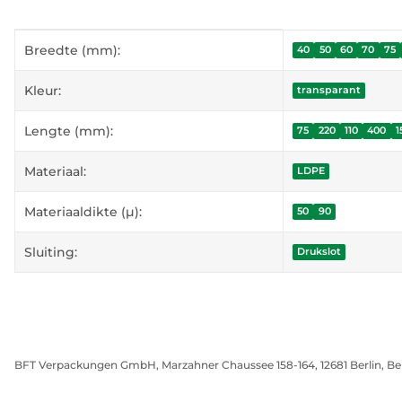
#productDetails.itemInformation#
#productDetails.itemValue#
Breedte (mm):
40
50
60
70
75
Kleur:
transparant
Lengte (mm):
75
220
110
400
1
Materiaal:
LDPE
Materiaaldikte (µ):
50
90
Sluiting:
Drukslot
BFT Verpackungen GmbH, Marzahner Chaussee 158-164, 12681 Berlin, Be