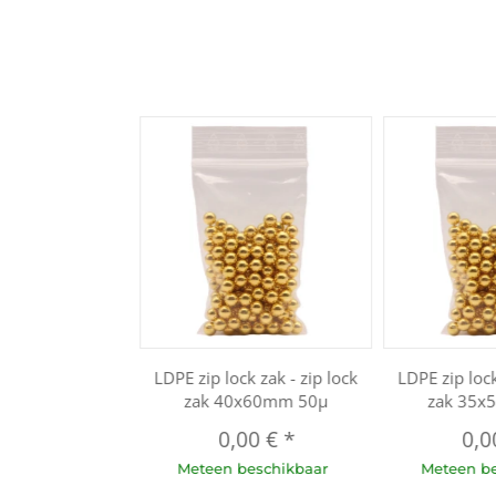
LDPE zip lock zak - zip lock
LDPE zip lock
zak 40x60mm 50µ
zak 35x
0,00 €
*
0,0
Meteen beschikbaar
Meteen b