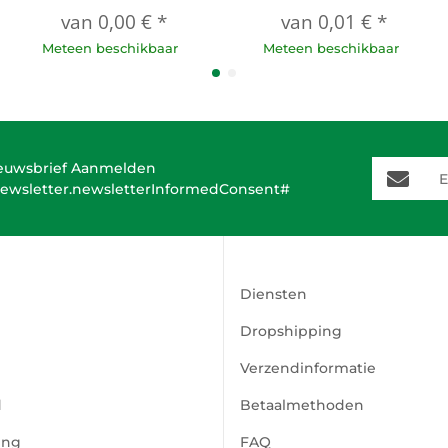
van
0,00 €
*
van
0,01 €
*
Meteen beschikbaar
Meteen beschikbaar
E-Mail-A
euwsbrief Aanmelden
ewsletter.newsletterInformedConsent#
Diensten
Dropshipping
Verzendinformatie
d
Betaalmethoden
ing
FAQ