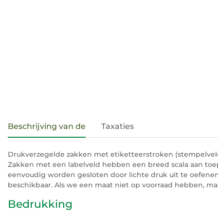
#productDetails.showMoreTabs#
Beschrijving van de
Taxaties
Drukverzegelde zakken met etiketteerstroken (stempelveld
Zakken met een labelveld hebben een breed scala aan toep
eenvoudig worden gesloten door lichte druk uit te oefenen
beschikbaar. Als we een maat niet op voorraad hebben, m
Bedrukking