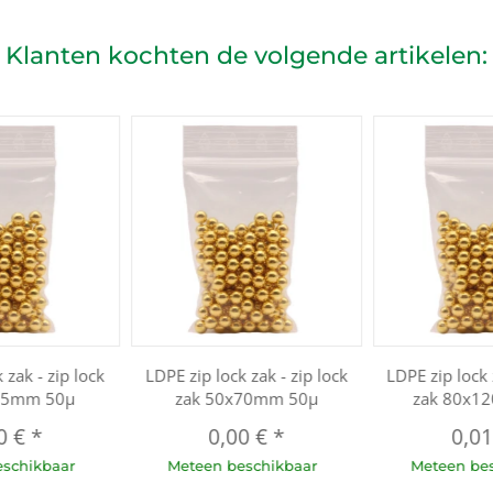
Klanten kochten de volgende artikelen:
 zak - zip lock
LDPE zip lock zak - zip lock
LDPE zip lock 
55mm 50µ
zak 50x70mm 50µ
zak 80x1
0 €
*
0,00 €
*
0,0
eschikbaar
Meteen beschikbaar
Meteen be