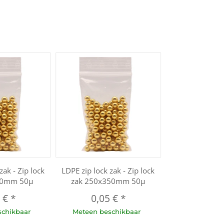
zak - Zip lock
LDPE zip lock zak - Zip lock
20mm 50µ
zak 250x350mm 50µ
1 €
*
0,05 €
*
schikbaar
Meteen beschikbaar