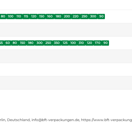
80
100
110
115
120
150
160
180
200
220
250
300
90
55
60
80
150
180
300
250
350
125
100
310
120
170
90
rlin, Deutschland, info@bft-verpackungen.de, https://www.bft-verpackun