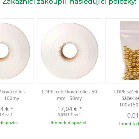
Zákazníci zakoupili následující položky:
čková fólie -
LDPE trubičková fólie - 50
LDPE sáček 
- 100my
mm - 50my
Sáček s
100x15
34 €
*
17,04 €
*
0,0
4 € na 1
0,0341 € na 1
dispozici
Ihned k dispozici
Ihned k d