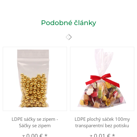
Podobné články
LDPE sáčky se zipem -
LDPE plochý sáček 100my
Sáčky se zipem
transparentní bez potisku
z
0,00 €
*
z
0,01 €
*