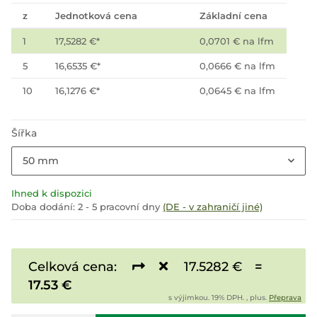
z
Jednotková cena
Základní cena
1
17,5282 €
*
0,0701 € na lfm
5
16,6535 €
*
0,0666 € na lfm
10
16,1276 €
*
0,0645 € na lfm
Šířka
50 mm
Ihned k dispozici
Doba dodání:
2 - 5 pracovní dny
(DE - v zahraničí jiné)
Celková cena:
17.5282 €
=
17.53 €
s výjimkou. 19% DPH. , plus.
Přeprava