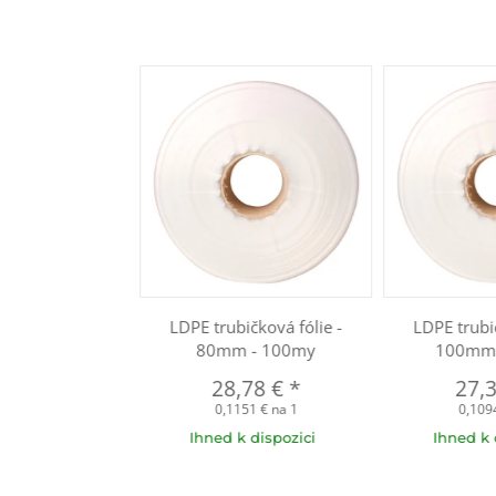
LDPE trubičková fólie -
LDPE trubi
80mm - 100my
100mm 
28,78 €
*
27,
0,1151 € na 1
0,109
Ihned k dispozici
Ihned k 