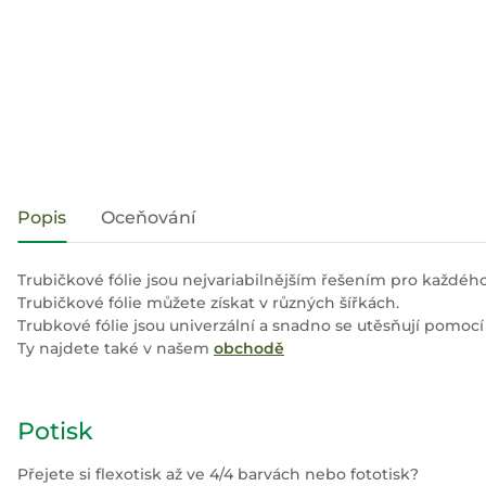
#productDetails.showMoreTabs#
Popis
Oceňování
Trubičkové fólie jsou nejvariabilnějším řešením pro každého
Trubičkové fólie můžete získat v různých šířkách.
Trubkové fólie jsou univerzální a snadno se utěsňují pomocí n
Ty najdete také v našem
obchodě
Potisk
Přejete si flexotisk až ve 4/4 barvách nebo fototisk?