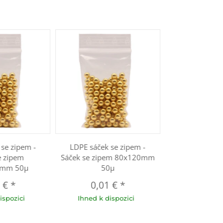
se zipem -
LDPE sáček se zipem -
e zipem
Sáček se zipem 80x120mm
0mm 50µ
50µ
1 €
*
0,01 €
*
ispozici
Ihned k dispozici