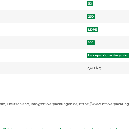
50
250
LDPE
100
bez upevňovacího prvku
2,40
kg
rlin, Deutschland, info@bft-verpackungen.de, https://www.bft-verpackun