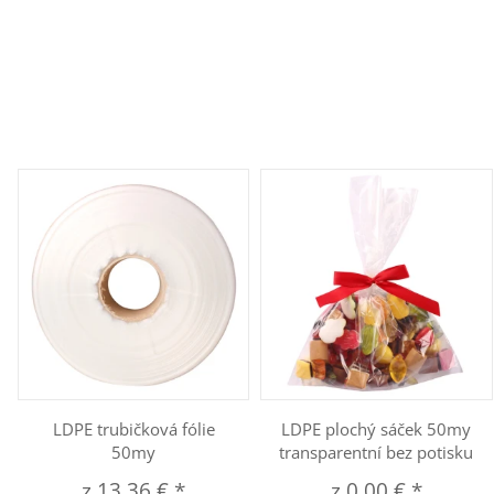
LDPE trubičková fólie
LDPE plochý sáček 50my
50my
transparentní bez potisku
z
13,36 €
*
z
0,00 €
*