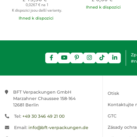
0,0267 € na 1
Ihned k dispozici
K dispozici jsou další varianty.
Ihned k dispozici
Zp
#n
BFT Verpackungen GmbH
Otisk
Marzahner Chaussee 158-164
Kontaktujte 
12681 Berlin
GTC
Tel:
+49 30 346 49 21 00
Zásady ochra
Email:
info@bft-verpackungen.de