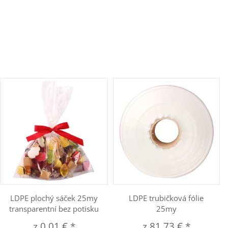
LDPE plochý sáček 25my
LDPE trubičková fólie
transparentní bez potisku
25my
z
0,01 €
*
z
81,73 €
*