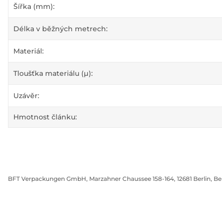
#productDetails.itemInformation#
#productDetails.itemValue#
Šířka (mm):
Délka v běžných metrech:
Materiál:
Tloušťka materiálu (µ):
Uzávěr:
Hmotnost článku:
BFT Verpackungen GmbH, Marzahner Chaussee 158-164, 12681 Berlin, Be