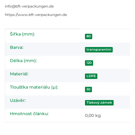
info@bft-verpackungen.de
https://www.bft-verpackungen.de
Šířka (mm):
#productDetails.itemInformation#
#productDetails.itemValue#
80
Barva:
transparentní
Délka (mm):
120
Materiál:
LDPE
Tloušťka materiálu (µ):
50
Uzávěr:
Tlakový zámek
Hmotnost článku:
0,00
kg