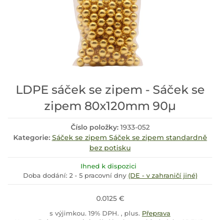
LDPE sáček se zipem - Sáček se
zipem 80x120mm 90µ
Číslo položky:
1933-052
Kategorie:
Sáček se zipem Sáček se zipem standardně
bez potisku
Ihned k dispozici
Doba dodání:
2 - 5 pracovní dny
(DE - v zahraničí jiné)
0.0125 €
s výjimkou. 19% DPH. , plus.
Přeprava