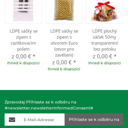
LDPE sáčky se
LDPE sáčky se
LDPE plochý
zipem s
zipem s
sáček 50my
razítkovacím
otvorem Euro
transparentní
polem
(otvor pro
bez potisku
zavěšení)
z
0,00 €
*
z
0,00 €
*
z
0,00 €
*
Ihned k dispozici
Ihned k dispozici
Ihned k dispozici
Zpravodaj Přihlaste se k odběru na
#newsletter.newsletterInformedConsent#
E-Mail-Adresse
Přihlaste se k odběru na