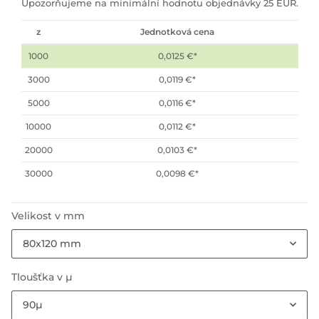
Upozorňujeme na minimální hodnotu objednávky 25 EUR.
z
Jednotková cena
1000
0,0125 €
*
3000
0,0119 €
*
5000
0,0116 €
*
10000
0,0112 €
*
20000
0,0103 €
*
30000
0,0098 €
*
Velikost v mm
80x120 mm
Tloušťka v µ
90µ