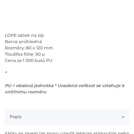
LDPE sáček na zip
Barva: průhledná
Rozměry: 80 x 120 mm
Tloušťka fólie: 90 µ
Cena za 1 000 kusů PU
*
PU = obalová jednotka * Uvedená velikost se vztahuje k
vnitřnímu rozměru
Popis
Sáčky se zipem lze znovu uzavřít lehkým stisknutím nebo