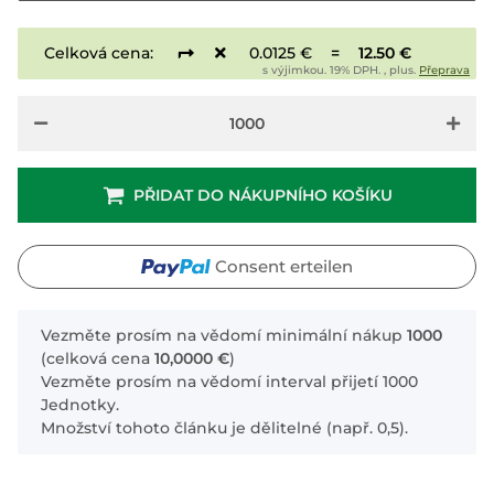
Celková cena:
0.0125 €
=
12.50 €
s výjimkou. 19% DPH. , plus.
Přeprava
PŘIDAT DO NÁKUPNÍHO KOŠÍKU
Consent erteilen
x
Vezměte prosím na vědomí minimální nákup
1000
(celková cena
10,0000 €
)
Vezměte prosím na vědomí interval přijetí 1000
Jednotky.
Množství tohoto článku je dělitelné (např. 0,5).