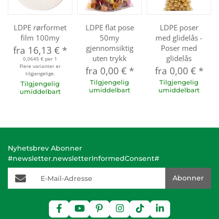
LDPE rørformet
LDPE flat pose
LDPE poser
film 100my
50my
med glidelås -
gjennomsiktig
Poser med
fra
16,13 €
*
uten trykk
glidelås
0,0645 € per 1
Flere varianter er
fra
0,00 €
*
fra
0,00 €
*
tilgjengelige.
Tilgjengelig
Tilgjengelig
Tilgjengelig
umiddelbart
umiddelbart
umiddelbart
Nyhetsbrev Abonner
#newsletter.newsletterInformedConsent#
E-Mail-Adresse
Abonner