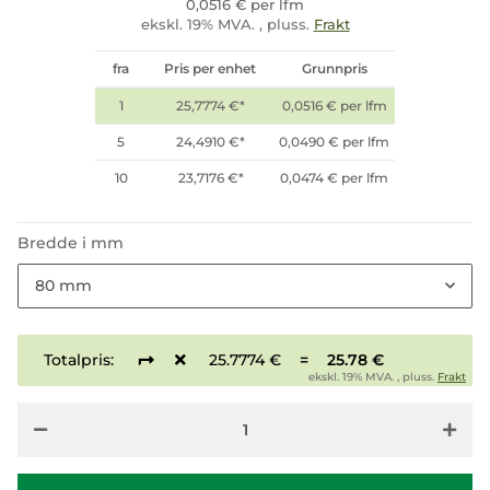
0,0516 € per lfm
ekskl. 19% MVA. , pluss.
Frakt
fra
Pris per enhet
Grunnpris
1
25,7774 €
*
0,0516 € per lfm
5
24,4910 €
*
0,0490 € per lfm
10
23,7176 €
*
0,0474 € per lfm
Bredde i mm
80 mm
Totalpris:
25.7774 €
=
25.78 €
ekskl. 19% MVA. , pluss.
Frakt