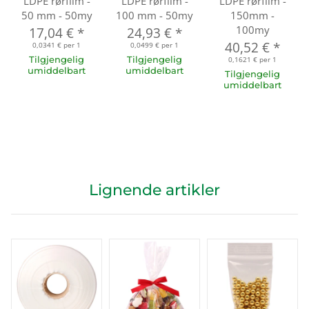
LDPE rørfilm -
LDPE rørfilm -
LDPE rørfilm -
50 mm - 50my
100 mm - 50my
150mm -
100my
17,04 €
*
24,93 €
*
40,52 €
*
0,0341 € per 1
0,0499 € per 1
Tilgjengelig
Tilgjengelig
0,1621 € per 1
umiddelbart
umiddelbart
Tilgjengelig
umiddelbart
Lignende artikler