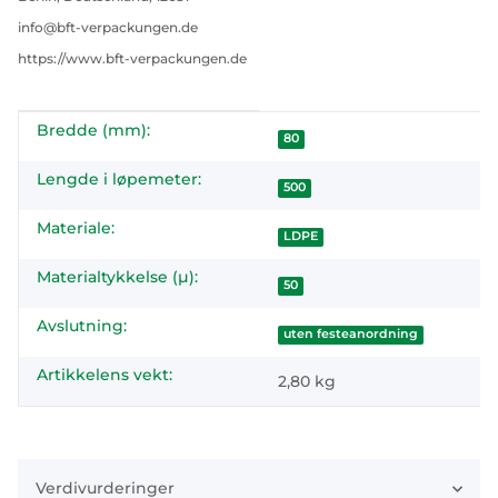
info@bft-verpackungen.de
https://www.bft-verpackungen.de
Bredde (mm):
#productDetails.itemInformation#
#productDetails.itemValue#
80
Lengde i løpemeter:
500
Materiale:
LDPE
Materialtykkelse (µ):
50
Avslutning:
uten festeanordning
Artikkelens vekt:
2,80
kg
Verdivurderinger