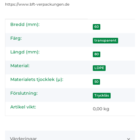
https://www.bft-verpackungen.de
Bredd (mm):
#productDetails.itemInformation#
#productDetails.itemValue#
60
Färg:
transparent
Längd (mm):
80
Material:
LDPE
Materialets tjocklek (µ):
50
Förslutning:
Trycklås
Artikel vikt:
0,00
kg
Värderingar