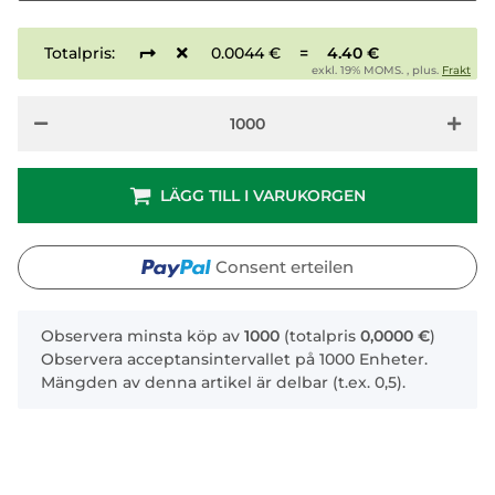
Totalpris:
0.0044 €
=
4.40 €
exkl. 19% MOMS. , plus.
Frakt
LÄGG TILL I VARUKORGEN
Consent erteilen
x
Observera minsta köp av
1000
(totalpris
0,0000 €
)
Observera acceptansintervallet på 1000 Enheter.
Mängden av denna artikel är delbar (t.ex. 0,5).