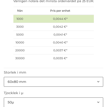
Vänligen notera det minsta ordervärdet på 25 EUR.
från
Pris per enhet
1000
0,0044 €
*
3000
0,0042 €
*
5000
0,0041 €
*
10000
0,0040 €
*
20000
0,0037 €
*
30000
0,0035 €
*
Storlek i mm
60x80 mm
Tjocklek i µ
50µ