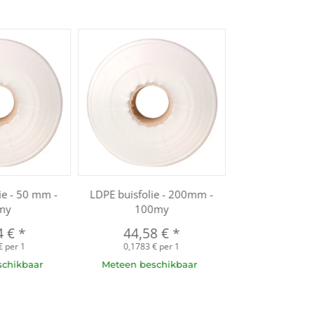
ie - 50 mm -
LDPE buisfolie - 200mm -
my
100my
4 €
*
44,58 €
*
€ per 1
0,1783 € per 1
schikbaar
Meteen beschikbaar