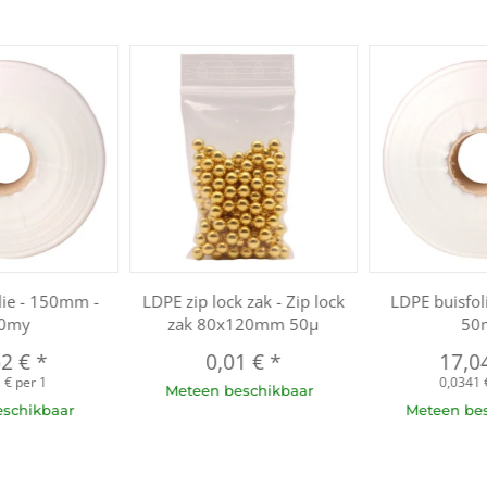
lie - 150mm -
LDPE zip lock zak - Zip lock
LDPE buisfol
0my
zak 80x120mm 50µ
50
52 €
*
0,01 €
*
17,0
 € per 1
0,0341 
Meteen beschikbaar
eschikbaar
Meteen be