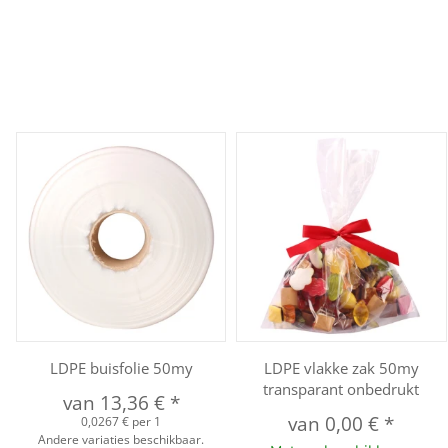
LDPE buisfolie 50my
LDPE vlakke zak 50my
transparant onbedrukt
van
13,36 €
*
van
0,00 €
*
0,0267 € per 1
Andere variaties beschikbaar.