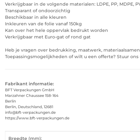
Verkrijgbaar in de volgende materialen: LDPE, PP, MDPE, P
Transparant of ondoorzichtig
Beschikbaar in alle kleuren
Inkleuren van de folie vanaf 150kg
Kan over het hele oppervlak bedrukt worden
Verkrijgbaar met Euro-gat of rond gat
Heb je vragen over bedrukking, maatwerk, materiaalsamenst
Toepassingsmogelijkheden of wilt u een offerte? Stuur on
Fabrikant informatie:
BFT Verpackungen GmbH
Marzahner Chaussee 158-164
Berlin
Berlin, Deutschland, 12681
info@bft-verpackungen.de
https://www.bft-verpackungen.de
#productDetails.itemInformation#
#productDetails.itemValue#
Breedte (mm):