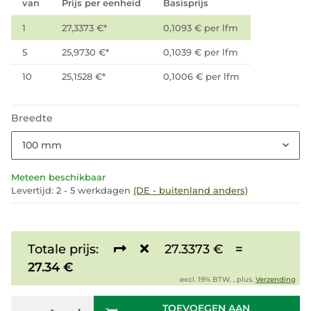
van
Prijs per eenheid
Basisprijs
1
27,3373 €
*
0,1093 € per lfm
5
25,9730 €
*
0,1039 € per lfm
10
25,1528 €
*
0,1006 € per lfm
Breedte
100 mm
Meteen beschikbaar
Levertijd:
2 - 5 werkdagen
(DE - buitenland anders)
Totale prijs:
27.3373 €
=
27.34 €
excl. 19% BTW. , plus.
Verzending
TOEVOEGEN AAN