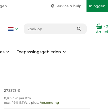
ngen.
Service & hulp
Inloggen
- 0
Artikel
es
Toepassingsgebieden
27.3373 €
0,1093 € per lfm
excl. 19% BTW. , plus.
Verzending