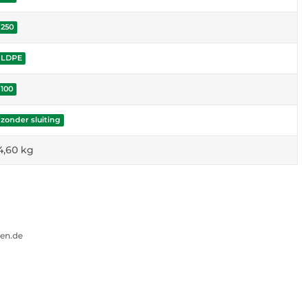
250
LDPE
100
zonder sluiting
4,60
kg
gen.de