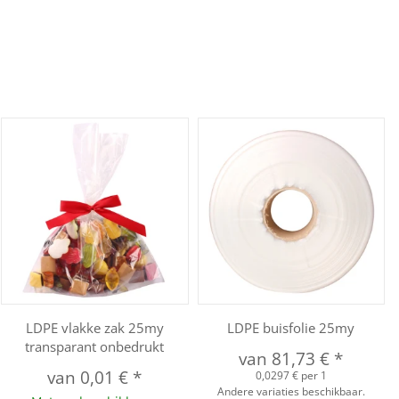
LDPE vlakke zak 25my
LDPE buisfolie 25my
transparant onbedrukt
van
81,73 €
*
van
0,01 €
*
0,0297 € per 1
Andere variaties beschikbaar.