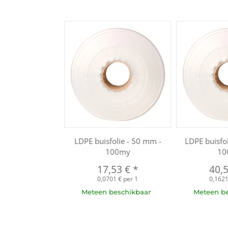
LDPE buisfolie - 50 mm -
LDPE buisfo
100my
10
17,53 €
*
40,
0,0701 € per 1
0,1621
Meteen beschikbaar
Meteen b