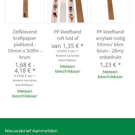
Zelfklevend
PP kleefband
PP kleefband
kraftpapier
rolt luid af
acrylaat rustig
plakband -
50mm/ 66m
van
1,35 €
*
50mm x 50lfm -
bruin - 28my
0,0205 € per 1
Andere variaties
bruin
onbedrukt
beschikbaar.
1,68 €
-
1,23 €
*
Meteen
4,18 €
*
beschikbaar
Meteen
0,0336 € per 1
beschikbaar
Andere variaties
beschikbaar.
Meteen
beschikbaar
Nieuwsbrief Aanmelden