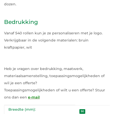
dozen.
Bedrukking
Vanaf 540 rollen kun je ze personaliseren met je logo.
Verkrijgbaar in de volgende materialen: bruin
kraftpapier, wit
Heb je vragen over bedrukking, maatwerk,
materiaalsamenstelling, toepassingsmogelijkheden of
wil je een offerte?
Toepassingsmogelijkheden of wilt u een offerte? Stuur
ons dan een
e-mail
Breedte (mm):
#productDetails.itemInformation#
#productDetails.itemValue#
50