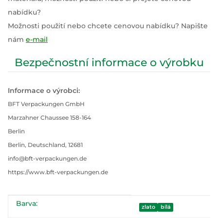
nabídku?
Možnosti použití nebo chcete cenovou nabídku? Napište
nám
e-mail
Bezpečnostní informace o výrobku
Informace o výrobci:
BFT Verpackungen GmbH
Marzahner Chaussee 158-164
Berlin
Berlin, Deutschland, 12681
info@bft-verpackungen.de
https://www.bft-verpackungen.de
Barva:
#productDetails.itemInformation#
#productDetails.itemValue#
zlato
bílá