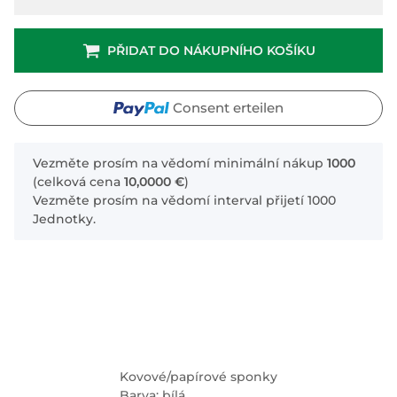
PŘIDAT DO NÁKUPNÍHO KOŠÍKU
Consent erteilen
x
Vezměte prosím na vědomí minimální nákup
1000
(celková cena
10,0000 €
)
Vezměte prosím na vědomí interval přijetí 1000
Jednotky.
Kovové/papírové sponky
Barva: bílá