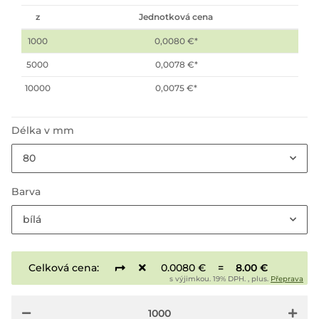
z
Jednotková cena
1000
0,0080 €
*
5000
0,0078 €
*
10000
0,0075 €
*
Délka v mm
80
Barva
bílá
Celková cena:
0.0080 €
=
8.00 €
s výjimkou. 19% DPH. , plus.
Přeprava