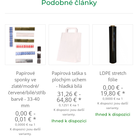
Podobné články
Papírové
Papírová taška s
LDPE stretch
sponky ve
plochým uchem
fólie
zlaté/modré/
- hladká bílá
0,00 €
-
červené/bílé/stříbrné
19,80 €
*
31,26 €
-
barvě - 33-40
64,80 €
*
0,0000 € na 1
K dispozici jsou další
mm
0,1251 € na 1
varianty.
K dispozici jsou další
0,00 €
-
Ihned k dispozici
varianty.
0,01 €
*
Ihned k dispozici
0,0000 € na 1
K dispozici jsou další
varianty.