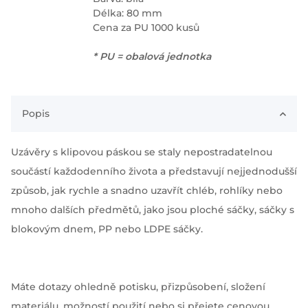
Délka: 80 mm
Cena za PU 1000 kusů
* PU = obalová jednotka
Popis
Uzávěry s klipovou páskou se staly nepostradatelnou
součástí každodenního života a představují nejjednodušší
způsob, jak rychle a snadno uzavřít chléb, rohlíky nebo
mnoho dalších předmětů, jako jsou ploché sáčky, sáčky s
blokovým dnem, PP nebo LDPE sáčky.
Máte dotazy ohledně potisku, přizpůsobení, složení
materiálu, možností použití nebo si přejete cenovou