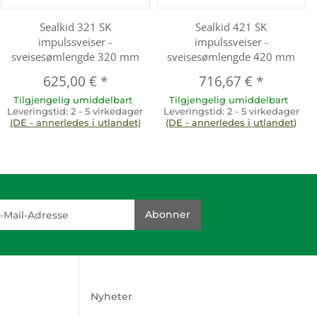
Sealkid 321 SK
Sealkid 421 SK
impulssveiser -
impulssveiser -
sveisesømlengde 320 mm
sveisesømlengde 420 mm
625,00 €
*
716,67 €
*
Tilgjengelig umiddelbart
Tilgjengelig umiddelbart
Leveringstid:
2 - 5 virkedager
Leveringstid:
2 - 5 virkedager
(DE - annerledes i utlandet)
(DE - annerledes i utlandet)
dresse
Abonner
Nyheter