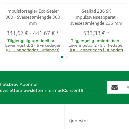
Impulsforsegler Eco-Sealer
Sealkid 236 SK
300 - Sveisesømlengde 300
impulssveiseapparat -
mm
sveisesømlengde 235 mm
341,67 €
-
441,67 €
*
533,33 €
*
Tilgjengelig umiddelbart
Tilgjengelig umiddelbart
Leveringstid:
2 - 5 virkedager
Leveringstid:
2 - 5 virkedager
(DE - annerledes i utlandet)
(DE - annerledes i utlandet)
E-Mail-A
hetsbrev Abonner
ewsletter.newsletterInformedConsent#
tjenester