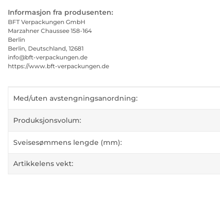
Informasjon fra produsenten:
BFT Verpackungen GmbH
Marzahner Chaussee 158-164
Berlin
Berlin, Deutschland, 12681
info@bft-verpackungen.de
https://www.bft-verpackungen.de
#productDetails.itemInformation#
#productDetails.itemValue#
Med/uten avstengningsanordning:
Produksjonsvolum:
Sveisesømmens lengde (mm):
Artikkelens vekt: