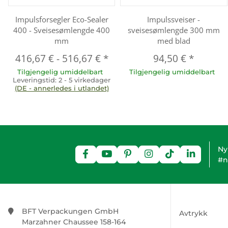
Impulsforsegler Eco-Sealer
Impulssveiser -
400 - Sveisesømlengde 400
sveisesømlengde 300 mm
mm
med blad
416,67 €
-
516,67 €
*
94,50 €
*
Tilgjengelig umiddelbart
Tilgjengelig umiddelbart
Leveringstid:
2 - 5 virkedager
(DE - annerledes i utlandet)
Ny
#n
BFT Verpackungen GmbH
Avtrykk
Marzahner Chaussee 158-164