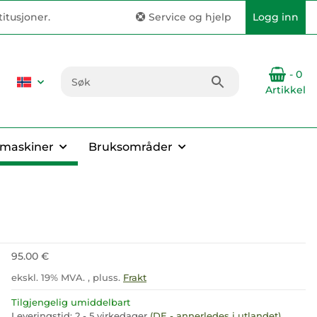
itusjoner.
Service og hjelp
Logg inn
- 0
Artikkel
emaskiner
Bruksområder
95.00 €
ekskl. 19% MVA. , pluss.
Frakt
Tilgjengelig umiddelbart
Leveringstid:
2 - 5 virkedager
(DE - annerledes i utlandet)