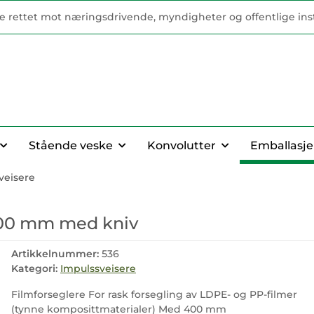
e rettet mot næringsdrivende, myndigheter og offentlige inst
Stående veske
Konvolutter
Emballasj
veisere
400 mm med kniv
Artikkelnummer:
536
Kategori:
Impulssveisere
Filmforseglere For rask forsegling av LDPE- og PP-filmer
(tynne komposittmaterialer) Med 400 mm