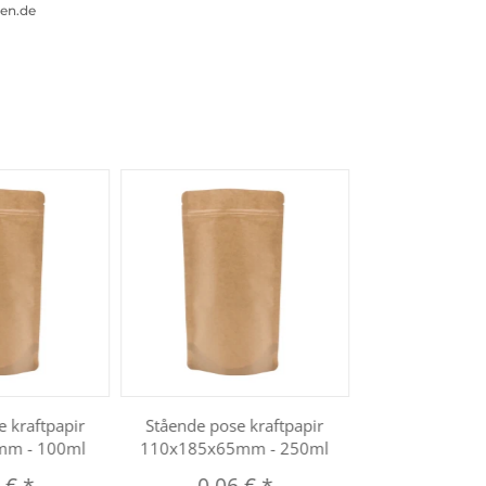
gen.de
 kraftpapir
Stående pose kraftpapir
mm - 100ml
110x185x65mm - 250ml
4 €
*
0,06 €
*