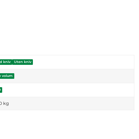
d kniv
Uten kniv
e volum
0
0
kg