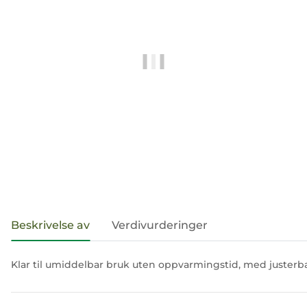
#productDetails.showMoreTabs#
Beskrivelse av
Verdivurderinger
Klar til umiddelbar bruk uten oppvarmingstid, med justerb