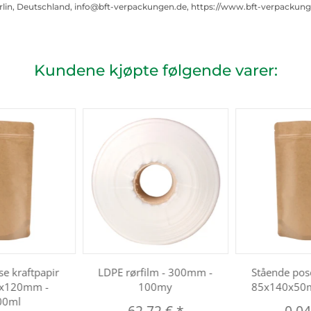
rlin, Deutschland, info@bft-verpackungen.de, https://www.bft-verpackun
Kundene kjøpte følgende varer:
se kraftpapir
LDPE rørfilm - 300mm -
Stående pose
x120mm -
100my
85x140x50
00ml
62,72 €
*
0,0