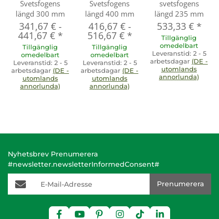
Svetsfogens
Svetsfogens
svetsfogens
längd 300 mm
längd 400 mm
längd 235 mm
341,67 €
-
416,67 €
-
533,33 €
*
441,67 €
*
516,67 €
*
Tillgänglig
omedelbart
Tillgänglig
Tillgänglig
Leveranstid:
2 - 5
omedelbart
omedelbart
arbetsdagar
(DE -
Leveranstid:
2 - 5
Leveranstid:
2 - 5
utomlands
arbetsdagar
(DE -
arbetsdagar
(DE -
annorlunda)
utomlands
utomlands
annorlunda)
annorlunda)
Nyhetsbrev Prenumerera
#newsletter.newsletterInformedConsent#
E-Mail-Adresse
Prenumerera