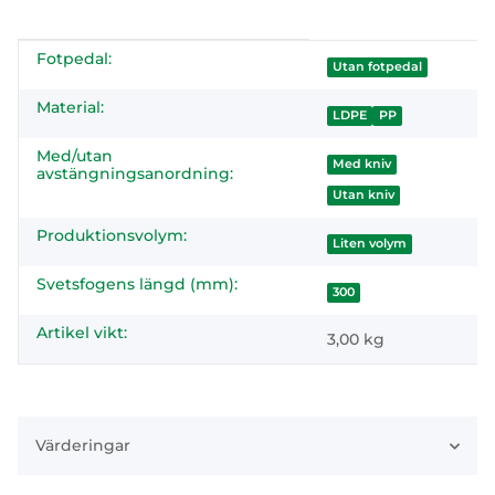
Fotpedal:
#productDetails.itemInformation#
#productDetails.itemValue#
Utan fotpedal
Material:
LDPE
PP
Med/utan
Med kniv
avstängningsanordning:
Utan kniv
Produktionsvolym:
Liten volym
Svetsfogens längd (mm):
300
Artikel vikt:
3,00
kg
Värderingar