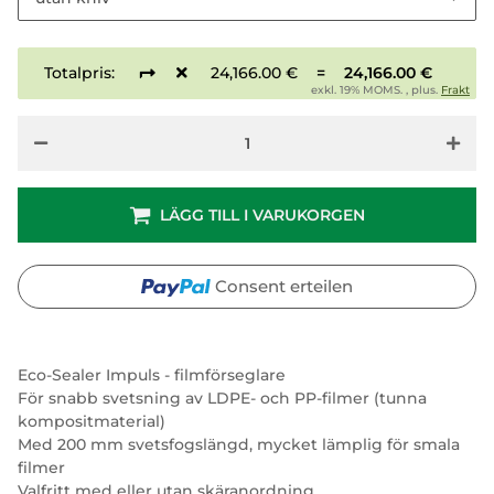
Totalpris:
24,166.00 €
=
24,166.00 €
exkl. 19% MOMS. , plus.
Frakt
LÄGG TILL I VARUKORGEN
Consent erteilen
Eco-Sealer Impuls - filmförseglare
För snabb svetsning av LDPE- och PP-filmer (tunna
kompositmaterial)
Med 200 mm svetsfogslängd, mycket lämplig för smala
filmer
Valfritt med eller utan skäranordning