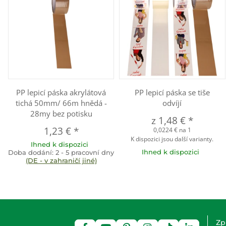
PP lepicí páska akrylátová
PP lepicí páska se tiše
tichá 50mm/ 66m hnědá -
odvíjí
28my bez potisku
z
1,48 €
*
1,23 €
*
0,0224 € na 1
K dispozici jsou další varianty.
Ihned k dispozici
Ihned k dispozici
Doba dodání:
2 - 5 pracovní dny
(DE - v zahraničí jiné)
Zp