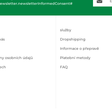
ewsletter.newsletterInformedConsent#
služby
nás
Dropshipping
Informace o přepravě
ny osobních údajů
Platební metody
ech
FAQ