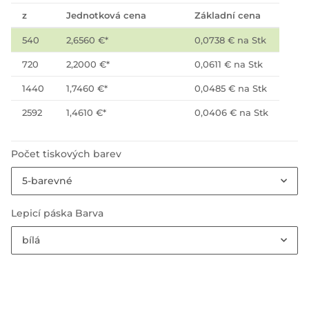
z
Jednotková cena
Základní cena
540
2,6560 €
*
0,0738 € na Stk
720
2,2000 €
*
0,0611 € na Stk
1440
1,7460 €
*
0,0485 € na Stk
2592
1,4610 €
*
0,0406 € na Stk
Počet tiskových barev
5-barevné
Lepicí páska Barva
bílá