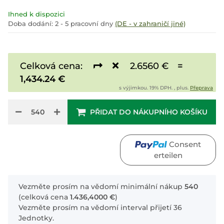
Ihned k dispozici
Doba dodání:
2 - 5 pracovní dny
(DE - v zahraničí jiné)
Celková cena:
2.6560 €
=
1,434.24 €
s výjimkou. 19% DPH. , plus.
Přeprava
PŘIDAT DO NÁKUPNÍHO KOŠÍKU
Consent
erteilen
x
Vezměte prosím na vědomí minimální nákup
540
(celková cena
1.436,4000 €
)
Vezměte prosím na vědomí interval přijetí 36
Jednotky.