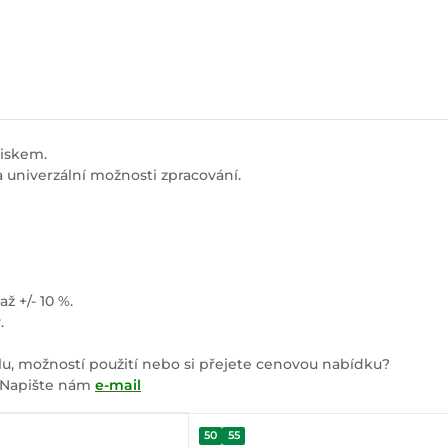
tiskem.
a univerzální možnosti zpracování.
 +/- 10 %.
.
lu, možností použití nebo si přejete cenovou nabídku?
? Napište nám
e-mail
50
55