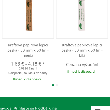
Kraftová papírová lepicí
Kraftová papírová lepicí
páska - 50 mm x 50 lm -
páska - 50 mm x 50 lm -
hnědá
bílá
1,68 €
-
4,18 €
*
Cena na vyžádání
0,0336 € na 1
Ihned k dispozici
K dispozici jsou další varianty.
Ihned k dispozici
E-Mail-A
ravodaj Přihlaste se k odběru na