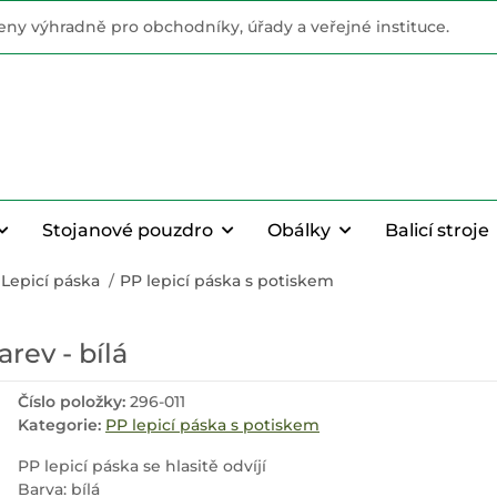
ny výhradně pro obchodníky, úřady a veřejné instituce.
Stojanové pouzdro
Obálky
Balicí stroje
Lepicí páska
PP lepicí páska s potiskem
arev - bílá
Číslo položky:
296-011
Kategorie:
PP lepicí páska s potiskem
PP lepicí páska se hlasitě odvíjí
Barva: bílá