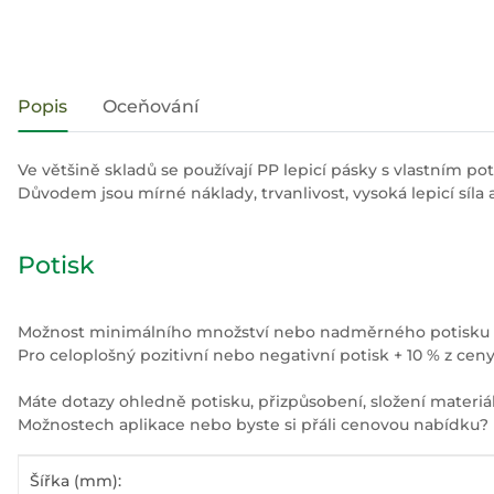
#productDetails.showMoreTabs#
Popis
Oceňování
Ve většině skladů se používají PP lepicí pásky s vlastním po
Důvodem jsou mírné náklady, trvanlivost, vysoká lepicí síla 
Potisk
Možnost minimálního množství nebo nadměrného potisku až
Pro celoplošný pozitivní nebo negativní potisk + 10 % z ceny
Máte dotazy ohledně potisku, přizpůsobení, složení materiá
Možnostech aplikace nebo byste si přáli cenovou nabídku
#productDetails.itemInformation#
#productDetails.itemValue#
Šířka (mm):