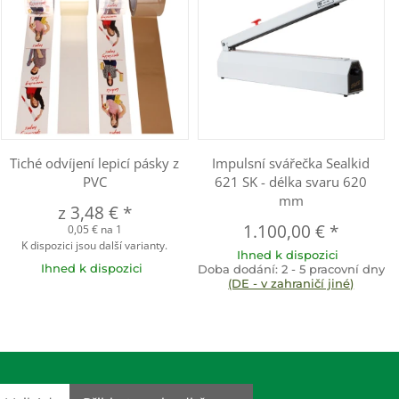
Tiché odvíjení lepicí pásky z
Impulsní svářečka Sealkid
PVC
621 SK - délka svaru 620
mm
z
3,48 €
*
1.100,00 €
*
0,05 € na 1
K dispozici jsou další varianty.
Ihned k dispozici
Ihned k dispozici
Doba dodání:
2 - 5 pracovní dny
(DE - v zahraničí jiné)
dresse