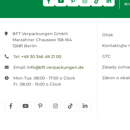
#n
BFT Verpackungen GmbH
Otisk
Marzahner Chaussee 158-164
Kontaktujte 
12681 Berlin
GTC
Tel:
+49 30 346 49 21 00
Zásady ochra
Email:
info@bft-verpackungen.de
Zákon o obal
Mon-Tue. 08:00 - 17:00 o Clock
Fr. 08.00 - 15:00 o Clock
facebook
youtube
pinterest
instagram
tiktok
linkedin