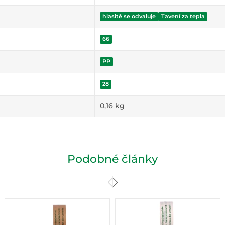
hlasitě se odvaluje
Tavení za tepla
66
PP
28
0,16
kg
Podobné články