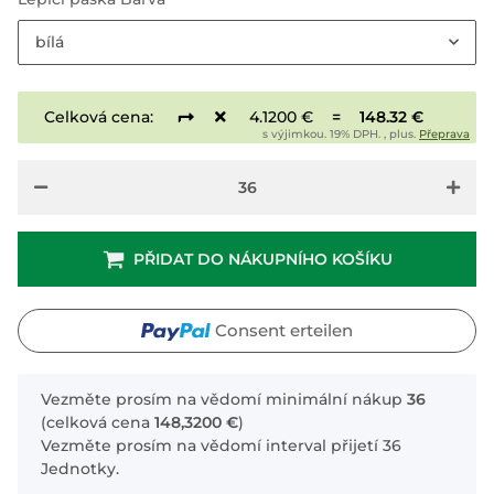
bílá
Celková cena:
4.1200 €
=
148.32 €
s výjimkou. 19% DPH. , plus.
Přeprava
PŘIDAT DO NÁKUPNÍHO KOŠÍKU
Consent erteilen
x
Vezměte prosím na vědomí minimální nákup
36
(celková cena
148,3200 €
)
Vezměte prosím na vědomí interval přijetí 36
Jednotky.