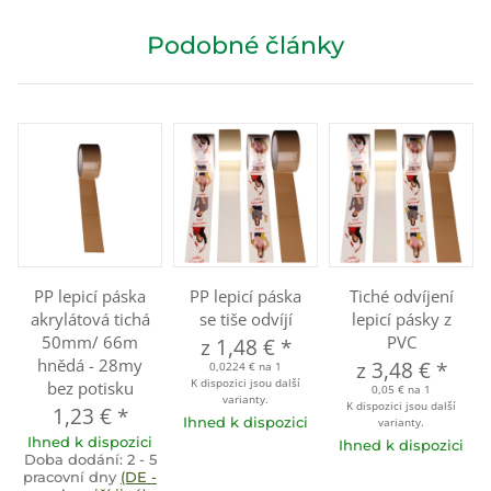
Podobné články
PP lepicí páska
PP lepicí páska
Tiché odvíjení
akrylátová tichá
se tiše odvíjí
lepicí pásky z
50mm/ 66m
PVC
z
1,48 €
*
hnědá - 28my
z
3,48 €
*
0,0224 € na 1
K dispozici jsou další
bez potisku
0,05 € na 1
varianty.
K dispozici jsou další
1,23 €
*
Ihned k dispozici
varianty.
Ihned k dispozici
Ihned k dispozici
Doba dodání:
2 - 5
pracovní dny
(DE -