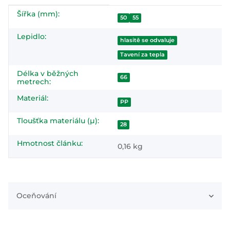
Šířka (mm):
#productDetails.itemInformation#
#productDetails.itemValue#
50
55
Lepidlo:
hlasitě se odvaluje
Tavení za tepla
Délka v běžných
66
metrech:
Materiál:
PP
Tloušťka materiálu (µ):
28
Hmotnost článku:
0,16
kg
Oceňování