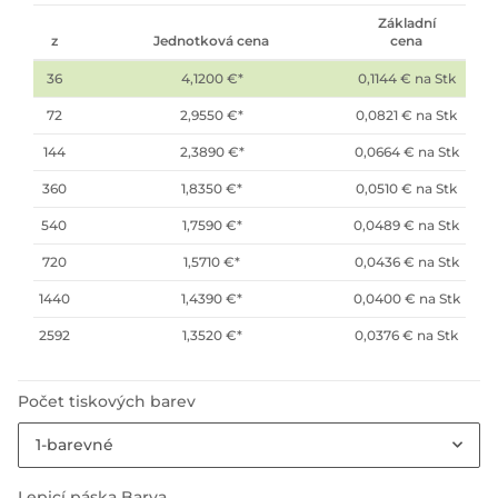
Základní
z
Jednotková cena
cena
36
4,1200 €
*
0,1144 € na Stk
72
2,9550 €
*
0,0821 € na Stk
144
2,3890 €
*
0,0664 € na Stk
360
1,8350 €
*
0,0510 € na Stk
540
1,7590 €
*
0,0489 € na Stk
720
1,5710 €
*
0,0436 € na Stk
1440
1,4390 €
*
0,0400 € na Stk
2592
1,3520 €
*
0,0376 € na Stk
Počet tiskových barev
1-barevné
Lepicí páska Barva