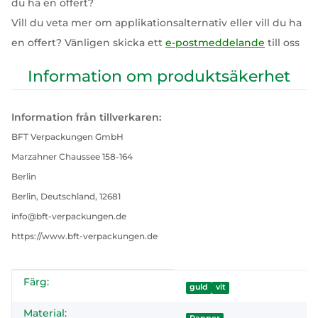
du ha en offert?
Vill du veta mer om applikationsalternativ eller vill du ha
en offert? Vänligen skicka ett
e-postmeddelande
till oss
Information om produktsäkerhet
Information från tillverkaren:
BFT Verpackungen GmbH
Marzahner Chaussee 158-164
Berlin
Berlin, Deutschland, 12681
info@bft-verpackungen.de
https://www.bft-verpackungen.de
Färg:
#productDetails.itemInformation#
#productDetails.itemValue#
guld
vit
Material: