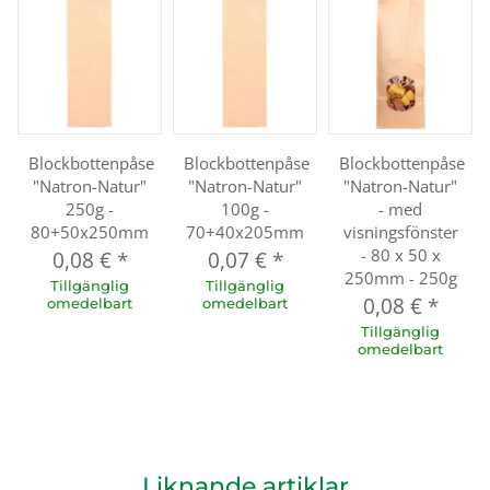
Blockbottenpåse
Blockbottenpåse
Blockbottenpåse
"Natron-Natur"
"Natron-Natur"
"Natron-Natur"
250g -
100g -
- med
80+50x250mm
70+40x205mm
visningsfönster
- 80 x 50 x
0,08 €
*
0,07 €
*
250mm - 250g
Tillgänglig
Tillgänglig
0,08 €
*
omedelbart
omedelbart
Tillgänglig
omedelbart
Liknande artiklar