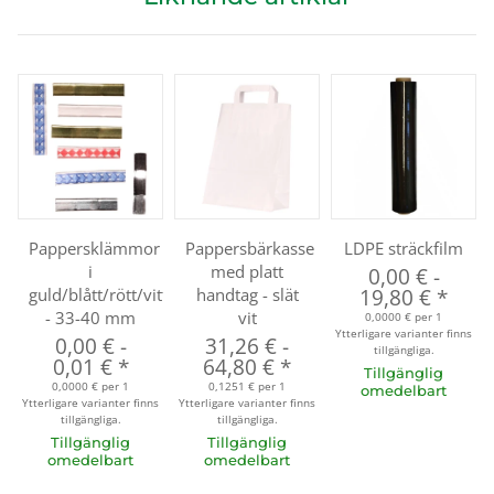
Pappersklämmor
Pappersbärkasse
LDPE sträckfilm
i
med platt
0,00 €
-
guld/blått/rött/vitt/silver
handtag - slät
19,80 €
*
- 33-40 mm
vit
0,0000 € per 1
Ytterligare varianter finns
0,00 €
-
31,26 €
-
tillgängliga.
0,01 €
*
64,80 €
*
Tillgänglig
0,0000 € per 1
0,1251 € per 1
omedelbart
Ytterligare varianter finns
Ytterligare varianter finns
tillgängliga.
tillgängliga.
Tillgänglig
Tillgänglig
omedelbart
omedelbart