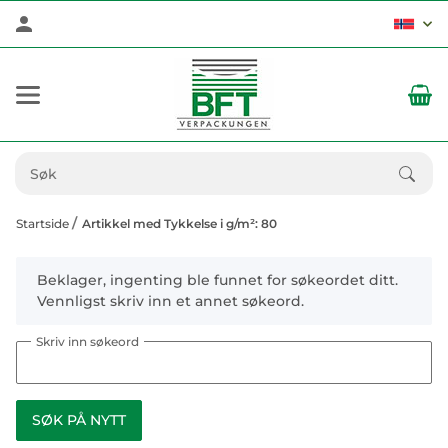
Startside
Artikkel med Tykkelse i g/m²: 80
x
Beklager, ingenting ble funnet for søkeordet ditt.
Vennligst skriv inn et annet søkeord.
Skriv inn søkeord
SØK PÅ NYTT