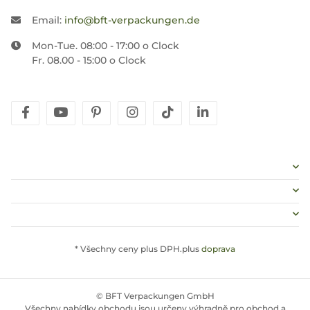
Email:
info@bft-verpackungen.de
Mon-Tue. 08:00 - 17:00 o Clock
Fr. 08.00 - 15:00 o Clock
facebook
youtube
pinterest
instagram
tiktok
linkedin
* Všechny ceny plus DPH.plus
doprava
© BFT Verpackungen GmbH
Všechny nabídky obchodu jsou určeny výhradně pro obchod a