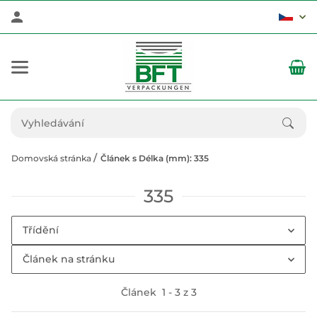
Domovská stránka
Článek s Délka (mm): 335
335
Třídění
Článek na stránku
Článek
1
-
3
z
3