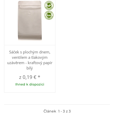
Sáček s plochým dnem,
ventilem a tlakovým
uzávěrem - kraftový papír
bílý
z
0,19 €
*
Ihned k dispozici
Článek
1
-
3
z
3