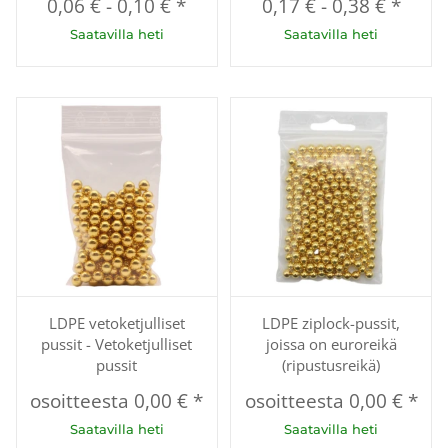
0,06 €
-
0,10 €
*
0,17 €
-
0,38 €
*
Saatavilla heti
Saatavilla heti
LDPE vetoketjulliset
LDPE ziplock-pussit,
pussit - Vetoketjulliset
joissa on euroreikä
pussit
(ripustusreikä)
osoitteesta
0,00 €
*
osoitteesta
0,00 €
*
Saatavilla heti
Saatavilla heti