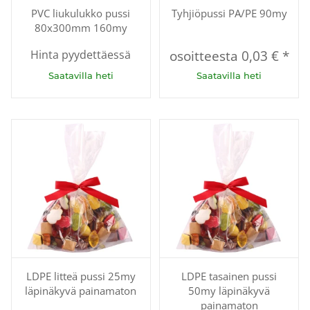
PVC liukulukko pussi
Tyhjiöpussi PA/PE 90my
80x300mm 160my
Hinta pyydettäessä
osoitteesta
0,03 €
*
Saatavilla heti
Saatavilla heti
LDPE litteä pussi 25my
LDPE tasainen pussi
läpinäkyvä painamaton
50my läpinäkyvä
painamaton