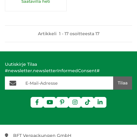
Saatavilla heti
Artikkeli
1
-
17
osoitteesta
17
Uutiskirje Tilaa
#newsletter.newsletterInformedConsent#
E-Mail-Adresse
Tilaa
BFT Verpackungen GmbH