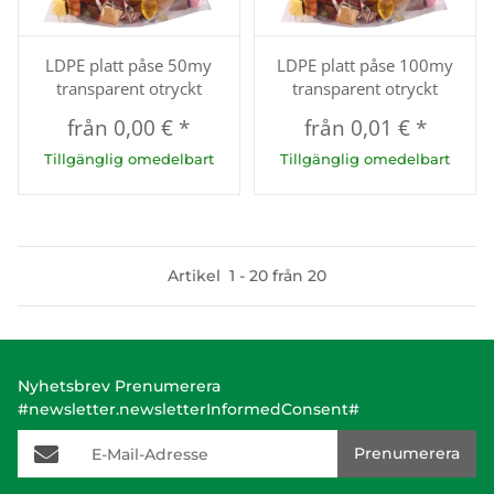
LDPE platt påse 50my
LDPE platt påse 100my
transparent otryckt
transparent otryckt
från
0,00 €
*
från
0,01 €
*
Tillgänglig omedelbart
Tillgänglig omedelbart
Artikel
1
-
20
från
20
Nyhetsbrev Prenumerera
#newsletter.newsletterInformedConsent#
E-Mail-Adresse
Prenumerera