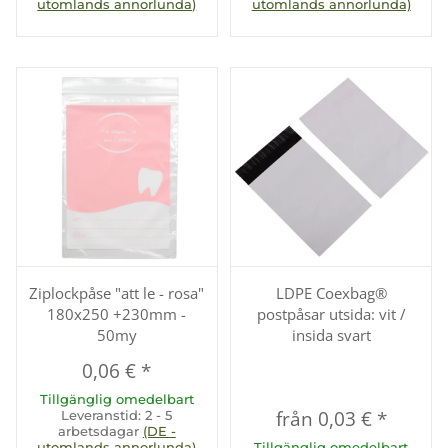
utomlands annorlunda)
utomlands annorlunda)
Ziplockpåse "att le - rosa"
LDPE Coexbag®
180x250 +230mm -
postpåsar utsida: vit /
50my
insida svart
0,06 €
*
Tillgänglig omedelbart
från
0,03 €
*
Leveranstid:
2 - 5
arbetsdagar
(DE -
utomlands annorlunda)
Tillgänglig omedelbart