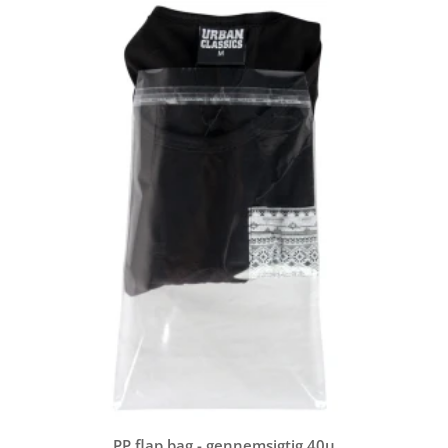
PP flap bag - gennemsigtig 40µ