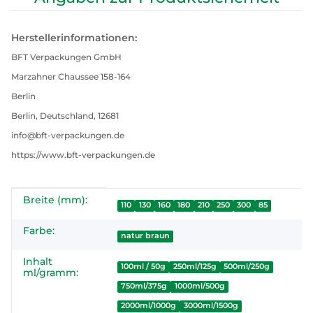
Herstellerinformationen:
BFT Verpackungen GmbH
Marzahner Chaussee 158-164
Berlin
Berlin, Deutschland, 12681
info@bft-verpackungen.de
https://www.bft-verpackungen.de
Breite (mm):
Produkteigenschaft
Wert
110
130
160
180
210
250
300
85
Farbe:
natur braun
Inhalt
100ml / 50g
250ml/125g
500ml/250g
ml/gramm:
750ml/375g
1000ml/500g
2000ml/1000g
3000ml/1500g