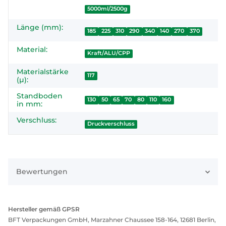
5000ml/2500g
Länge (mm):
185
225
310
290
340
140
270
370
Material:
Kraft/ALU/CPP
Materialstärke
117
(µ):
Standboden
130
50
65
70
80
110
160
in mm:
Verschluss:
Druckverschluss
Bewertungen
Hersteller gemäß GPSR
BFT Verpackungen GmbH, Marzahner Chaussee 158-164, 12681 Berlin,