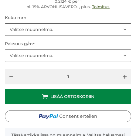
0,2124 € per 1
pl. 19% ARVONLISÄVERO. , plus.
Toimitus
Koko mm
Valitse muunnelma.
Paksuus g/m²
Valitse muunnelma.
LISÄÄ OSTOSKORIIN
Consent erteilen
x
Tässä artikkelissa on muunnelmia. Valitse haluamasi