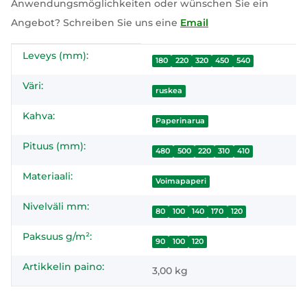
Anwendungsmöglichkeiten oder wünschen Sie ein
Angebot? Schreiben Sie uns eine
Email
Leveys (mm):
#productDetails.itemInformation#
#productDetails.itemValue#
180
220
320
450
540
Väri:
ruskea
Kahva:
Paperinarua
Pituus (mm):
480
500
220
310
410
Materiaali:
Voimapaperi
Nivelväli mm:
80
100
140
170
120
Paksuus g/m²:
90
100
120
Artikkelin paino:
3,00
kg