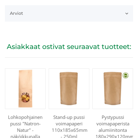
Arviot
Asiakkaat ostivat seuraavat tuotteet:
Lohkopohjainen
Stand-up pussi
Pystypussi
pussi "Natron-
voimapaperi
voimapaperista
Natur" -
110x185x65mm
alumiinitonta
näköikkunalla
- 250ml
180x290x120mm