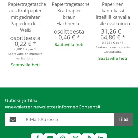
Papiertragetasche
Papiertragetaschen
Paperinen
aus Kraftpapier
Kraftpapier
kantokassi
mit gedrehter
braun
litteällä kahvalla
Papierkordel -
Flachhenkel
- sileä valkoinen
Weiß
osoitteesta
31,26 €
-
0,46 €
*
64,80 €
*
osoitteesta
0,22 €
*
0,1251 € per 1
Saatavilla heti
Saatavana on muitakin
0,0011 € per 1
variaatioita.
Saatavana on muitakin
Saatavilla heti
variaatioita.
Saatavilla heti
Uutiskirje Tilaa
#newsletter.newsletterInformedConsent#
E-Mail-Adresse
Tilaa