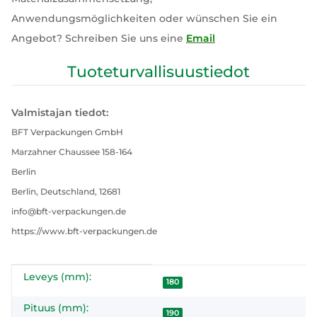
Anwendungsmöglichkeiten oder wünschen Sie ein
Angebot? Schreiben Sie uns eine
Email
Tuoteturvallisuustiedot
Valmistajan tiedot:
BFT Verpackungen GmbH
Marzahner Chaussee 158-164
Berlin
Berlin, Deutschland, 12681
info@bft-verpackungen.de
https://www.bft-verpackungen.de
Leveys (mm):
#productDetails.itemInformation#
#productDetails.itemValue#
180
Pituus (mm):
190