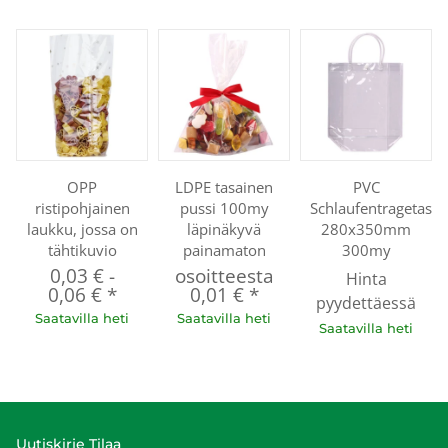
OPP
LDPE tasainen
PVC
ristipohjainen
pussi 100my
Schlaufentragetasc
laukku, jossa on
läpinäkyvä
280x350mm
tähtikuvio
painamaton
300my
0,03 €
-
osoitteesta
Hinta
0,06 €
*
0,01 €
*
pyydettäessä
Saatavilla heti
Saatavilla heti
Saatavilla heti
Uutiskirje Tilaa