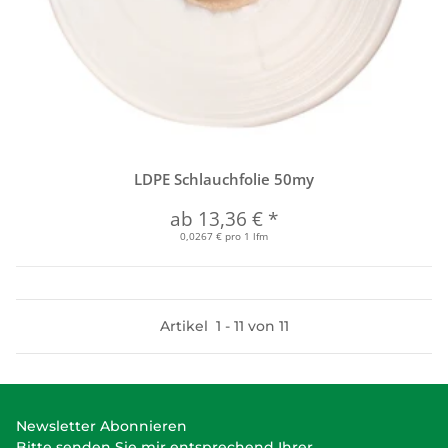
LDPE Schlauchfolie 50my
ab
13,36 €
*
0,0267 € pro 1 lfm
Artikel
1
-
11
von
11
Newsletter Abonnieren
Bitte senden Sie mir entsprechend Ihrer