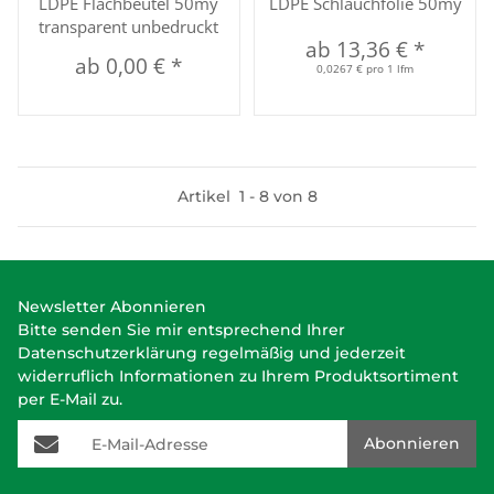
LDPE Flachbeutel 50my
LDPE Schlauchfolie 50my
transparent unbedruckt
ab
13,36 €
*
ab
0,00 €
*
0,0267 € pro 1 lfm
Artikel
1
-
8
von
8
Newsletter Abonnieren
Bitte senden Sie mir entsprechend Ihrer
Datenschutzerklärung
regelmäßig und jederzeit
widerruflich Informationen zu Ihrem Produktsortiment
per E-Mail zu.
E-Mail-Adresse
Abonnieren